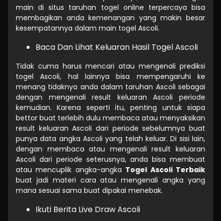
main di situs taruhan togel online terpercaya bisa
membagikan anda kemenangan yang makin besar
kesempatannya dalam main togel Ascoli.
Baca Dan Lihat Keluaran Hasil Togel Ascoli
Tidak cuma harus mencari atau mengenali prediksi
togel Ascoli, hal lainnya bisa mempengaruhi ke
menang tidaknya anda dalam taruhan Ascoli sebagai
dengan mengenali result keluaran Ascoli periode
kemudian. Karena seperti itu, penting untuk siapa
bettor buat terlebih dulu membaca atau menyaksikan
result keluaran Ascoli dari periode sebelumnya buat
punya data angka Ascoli yang telah keluar. Di sisi lain,
dengan membaca atau mengenali result keluaran
Ascoli dari periode seterusnya, anda bisa membuat
atau mencuplik angka-angka
Togel Ascoli Terbaik
buat jadi materi cara atau mengenali angka yang
mana sesuai sama buat dipakai menebak.
Ikuti Berita Live Draw Ascoli