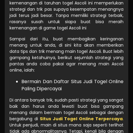
kemenangan di taruhan togel Ascoli ini memperlukan
strategi dan trik pas supaya kesempatan menangnya
jadi terus jadi besar. Tanpa memiliki strategi terbaik,
rasanya susah untuk siapa buat bisa meraih
kemenangan di game togel Ascoli ini
Sampai dari itu, buat membagikan keringanan
menang untuk anda, di sini kita akan memberikan
data tips dan trik menang main togel Ascoli. Buat lebih
gampang ketahuinya, berikut sejumlah strategi yang
pantas anda coba pakai agar menang main Ascoli
online, ialah:
Bermain Dan Daftar Situs Judi Togel Online
Paling Dipercayai
Di antara banyak trik, sudah pasti strategi yang sangat
baik dan harus anda lewati buat bisa gampang
menang dalam bermain togel Ascoli sebagai dengan
bergabung di
Situs Judi Togel Online Terpercaya
.
Untuk penjudi, main di situs mana saja seperti terlihat
tidak ada abnormalitasnya. Tetapi, kenali bila dengan