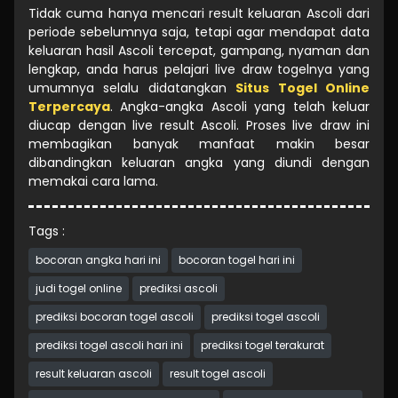
Tidak cuma hanya mencari result keluaran Ascoli dari
periode sebelumnya saja, tetapi agar mendapat data
keluaran hasil Ascoli tercepat, gampang, nyaman dan
lengkap, anda harus pelajari live draw togelnya yang
umumnya selalu didatangkan
Situs Togel Online
Terpercaya
. Angka-angka Ascoli yang telah keluar
diucap dengan live result Ascoli. Proses live draw ini
membagikan banyak manfaat makin besar
dibandingkan keluaran angka yang diundi dengan
memakai cara lama.
Tags :
bocoran angka hari ini
bocoran togel hari ini
judi togel online
prediksi ascoli
prediksi bocoran togel ascoli
prediksi togel ascoli
prediksi togel ascoli hari ini
prediksi togel terakurat
result keluaran ascoli
result togel ascoli