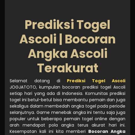
Prediksi Togel
Ascoli | Bocoran
Angka Ascoli
Terakurat
Selamat datang di
Prediksi Togel Ascoli
JOGJATOTO, kumpulan bocoran prediksi togel Ascoli
setiap hari yang ada di Indonesia. Komunitas prediksi
togel ini betul-betul bisa membantu pemain dan juga
sekaligus dalam membedah angka togel pada periode
selanjutnya. Game menebak angka ini tentu saja juga
populer untuk beberapa pemain togel online dengan
arah mendapat pola angka terus akurat hari ini.
Kesempatan kali ini kita memberi
Bocoran Angka