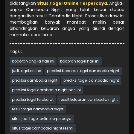
didatangkan
Situs Togel Online Terpercaya
. Angka-
angka Cambodia Night yang telah keluar diucap
dengan live result Cambodia Night. Proses live draw ini
membagikan banyak manfaat makin besar
dibandingkan keluaran angka yang diundi dengan
memakai cara lama.
Tags :
bocoran angka hari ini
bocoran togel hari ini
judi togel online
prediksi bocoran togel cambodia night
prediksi cambodia night
prediksi togel cambodia night
prediksi togel cambodia night hari ini
prediksi togel terakurat
result keluaran cambodia night
result togel cambodia night
situs judi togel online terpercaya
situs togel cambodia night resmi