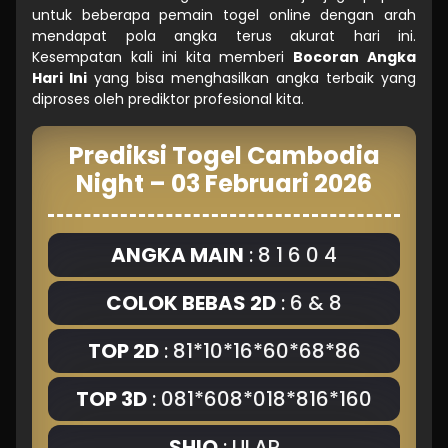
untuk beberapa pemain togel online dengan arah
mendapat pola angka terus akurat hari ini.
Kesempatan kali ini kita memberi
Bocoran Angka
Hari Ini
yang bisa menghasilkan angka terbaik yang
diproses oleh prediktor profesional kita.
Prediksi Togel Cambodia
Night – 03 Februari 2026
ANGKA MAIN
:
8 1 6 0 4
COLOK BEBAS 2D
:
6 & 8
TOP 2D
:
81*10*16*60*68*86
TOP 3D
:
081*608*018*816*160
SHIO
:
ULAR