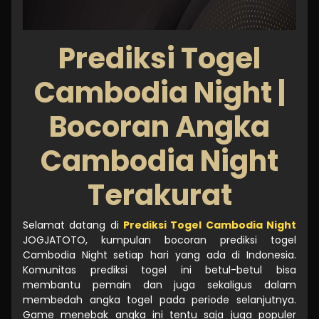
Prediksi Togel
Cambodia Night |
Bocoran Angka
Cambodia Night
Terakurat
Selamat datang di
Prediksi Togel Cambodia Night
JOGJATOTO, kumpulan bocoran prediksi togel
Cambodia Night setiap hari yang ada di Indonesia.
Komunitas prediksi togel ini betul-betul bisa
membantu pemain dan juga sekaligus dalam
membedah angka togel pada periode selanjutnya.
Game menebak angka ini tentu saja juga populer