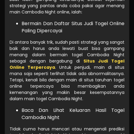
strategi yang pantas anda coba pakai agar menang
main Cambodia Night online, ialah:
Bermain Dan Daftar Situs Judi Togel Online
Paling Dipercayai
Di antara banyak trik, sudah pasti strategi yang sangat
baik dan harus anda lewati buat bisa gampang
menang dalam bermain togel Cambodia Night
sebagai dengan bergabung di
Situs Judi Togel
Online Terpercaya
. Untuk penjudi, main di situs
mana saja seperti terlihat tidak ada abnormalitasnya.
Tetapi, kenali bila dengan main di situs taruhan togel
online terpercaya bisa membagikan anda
kemenangan yang makin besar kesempatannya
dalam main togel Cambodia Night.
Baca Dan Lihat Keluaran Hasil Togel
Cambodia Night
Tidak cuma harus mencari atau mengenali prediksi