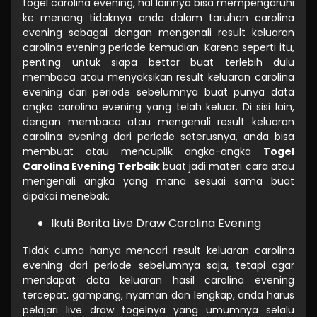
togel carolina evening, hal lainnya bisa mempengaruhi
ke menang tidaknya anda dalam taruhan carolina
evening sebagai dengan mengenali result keluaran
carolina evening periode kemudian. Karena seperti itu,
penting untuk siapa bettor buat terlebih dulu
membaca atau menyaksikan result keluaran carolina
evening dari periode sebelumnya buat punya data
angka carolina evening yang telah keluar. Di sisi lain,
dengan membaca atau mengenali result keluaran
carolina evening dari periode seterusnya, anda bisa
membuat atau mencuplik angka-angka
Togel
Carolina Evening Terbaik
buat jadi materi cara atau
mengenali angka yang mana sesuai sama buat
dipakai menebak.
Ikuti Berita Live Draw Carolina Evening
Tidak cuma hanya mencari result keluaran carolina
evening dari periode sebelumnya saja, tetapi agar
mendapat data keluaran hasil carolina evening
tercepat, gampang, nyaman dan lengkap, anda harus
pelajari live draw togelnya yang umumnya selalu