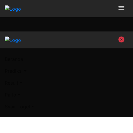
Beranda
Prediksi
Result
Paito
Syair Togel
PREDIKSI TOGEL CHONBURI POOLS – 21