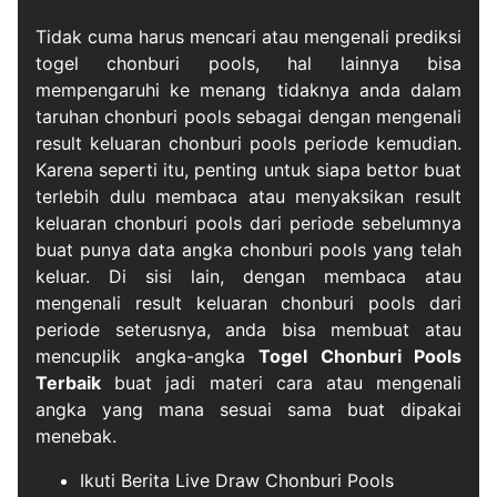
Tidak cuma harus mencari atau mengenali prediksi
togel chonburi pools, hal lainnya bisa
mempengaruhi ke menang tidaknya anda dalam
taruhan chonburi pools sebagai dengan mengenali
result keluaran chonburi pools periode kemudian.
Karena seperti itu, penting untuk siapa bettor buat
terlebih dulu membaca atau menyaksikan result
keluaran chonburi pools dari periode sebelumnya
buat punya data angka chonburi pools yang telah
keluar. Di sisi lain, dengan membaca atau
mengenali result keluaran chonburi pools dari
periode seterusnya, anda bisa membuat atau
mencuplik angka-angka
Togel Chonburi Pools
Terbaik
buat jadi materi cara atau mengenali
angka yang mana sesuai sama buat dipakai
menebak.
Ikuti Berita Live Draw Chonburi Pools