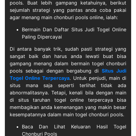
pools. Buat lebih gampang ketahuinya, berikut
sejumlah strategi yang pantas anda coba pakai
agar menang main chonburi pools online, ialah:
Bermain Dan Daftar Situs Judi Togel Online
Paling Dipercayai
Di antara banyak trik, sudah pasti strategi yang
sangat baik dan harus anda lewati buat bisa
gampang menang dalam bermain togel chonburi
pools sebagai dengan bergabung di
Situs Judi
Togel Online Terpercaya
. Untuk penjudi, main di
situs mana saja seperti terlihat tidak ada
abnormalitasnya. Tetapi, kenali bila dengan main
di situs taruhan togel online terpercaya bisa
membagikan anda kemenangan yang makin besar
kesempatannya dalam main togel chonburi pools.
Baca Dan Lihat Keluaran Hasil Togel
Chonburi Pools