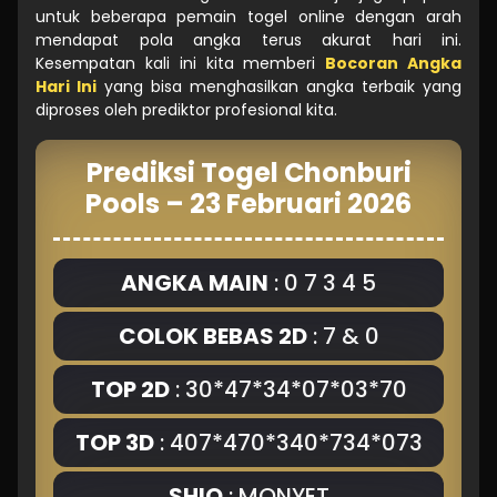
untuk beberapa pemain togel online dengan arah
mendapat pola angka terus akurat hari ini.
Kesempatan kali ini kita memberi
Bocoran Angka
Hari Ini
yang bisa menghasilkan angka terbaik yang
diproses oleh prediktor profesional kita.
Prediksi Togel Chonburi
Pools – 23 Februari 2026
ANGKA MAIN
:
0 7 3 4 5
COLOK BEBAS 2D
:
7 & 0
TOP 2D
:
30*47*34*07*03*70
TOP 3D
:
407*470*340*734*073
SHIO
:
MONYET