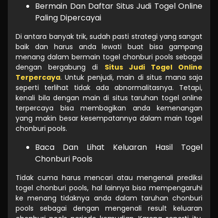
Bermain Dan Daftar Situs Judi Togel Online
Paling Dipercayai
Di antara banyak trik, sudah pasti strategi yang sangat
baik dan harus anda lewati buat bisa gampang
menang dalam bermain togel chonburi pools sebagai
dengan bergabung di
Situs Judi Togel Online
Terpercaya
. Untuk penjudi, main di situs mana saja
seperti terlihat tidak ada abnormalitasnya. Tetapi,
kenali bila dengan main di situs taruhan togel online
terpercaya bisa membagikan anda kemenangan
yang makin besar kesempatannya dalam main togel
chonburi pools.
Baca Dan Lihat Keluaran Hasil Togel
Chonburi Pools
Tidak cuma harus mencari atau mengenali prediksi
togel chonburi pools, hal lainnya bisa mempengaruhi
ke menang tidaknya anda dalam taruhan chonburi
pools sebagai dengan mengenali result keluaran