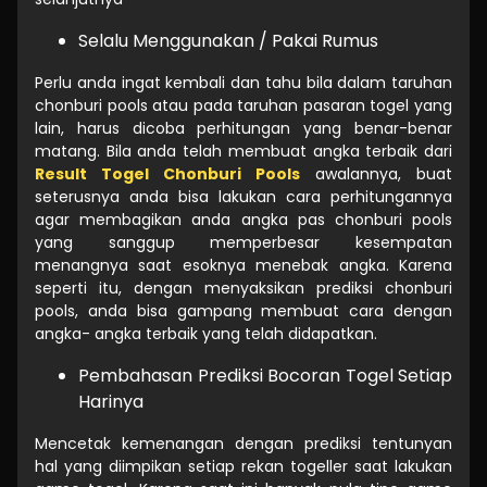
Selalu Menggunakan / Pakai Rumus
Perlu anda ingat kembali dan tahu bila dalam taruhan
chonburi pools atau pada taruhan pasaran togel yang
lain, harus dicoba perhitungan yang benar-benar
matang. Bila anda telah membuat angka terbaik dari
Result Togel Chonburi Pools
awalannya, buat
seterusnya anda bisa lakukan cara perhitungannya
agar membagikan anda angka pas chonburi pools
yang sanggup memperbesar kesempatan
menangnya saat esoknya menebak angka. Karena
seperti itu, dengan menyaksikan prediksi chonburi
pools, anda bisa gampang membuat cara dengan
angka- angka terbaik yang telah didapatkan.
Pembahasan Prediksi Bocoran Togel Setiap
Harinya
Mencetak kemenangan dengan prediksi tentunyan
hal yang diimpikan setiap rekan togeller saat lakukan