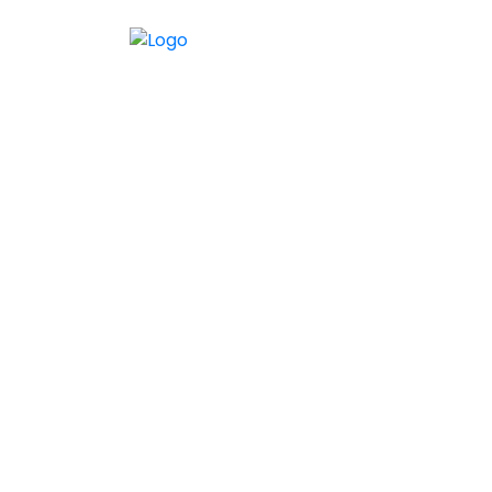
PREDIKSI 