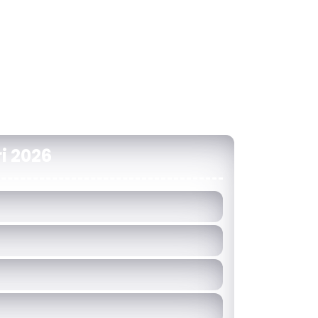
an Angka Florida
 evening setiap hari yang ada di Indonesia.
angka togel pada periode selanjutnya. Game
ka terus akurat hari ini. Kesempatan kali ini
sional kita.
i 2026