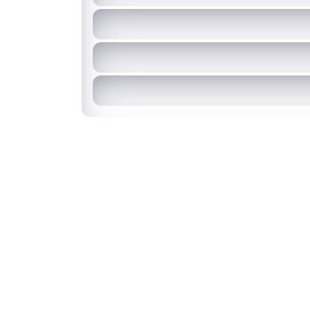
Bocoran P
Ketika ini
Prediksi Togel Florida Evening Hari
coba saat ini. Hanya beranggapan angka yang 
bisa yakin dengan angka yang kami sediakan 
akurat dan berikan angka stock prediksi sendiri
Situs ini tidak asal-asalan dalam berikan bo
ketika ini. Dengan pergantian jumlahnya pema
sudah dianggap dengan baik, diperhitungkan
mengangsung imbas betinggan yang dicoba.
Tips Membac