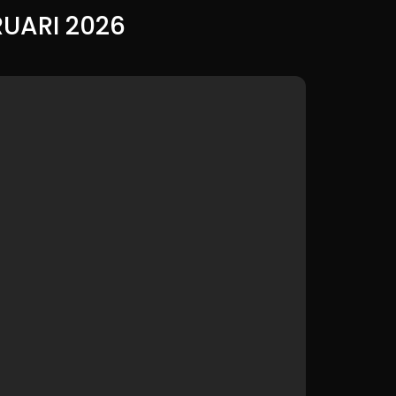
RUARI 2026