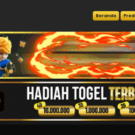
Beranda
Pred