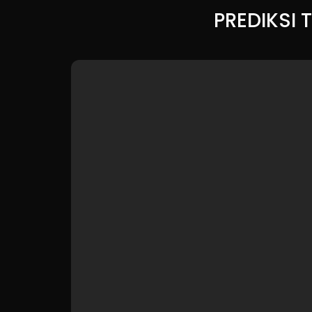
PREDIKSI 