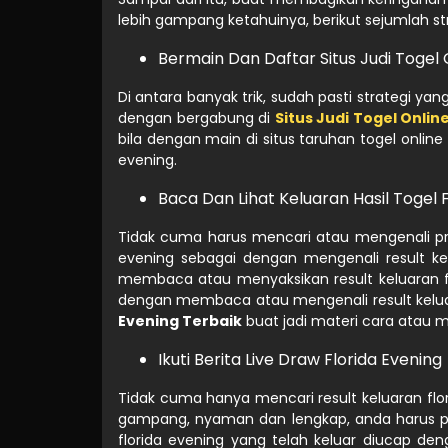
lebih gampang ketahuinya, berikut sejumlah st
Bermain Dan Daftar Situs Judi Togel 
Di antara banyak trik, sudah pasti strategi 
dengan bergabung di
Situs Judi Togel Onli
bila dengan main di situs taruhan togel onl
evening.
Baca Dan Lihat Keluaran Hasil Togel 
Tidak cuma harus mencari atau mengenali pre
evening sebagai dengan mengenali result kelu
membaca atau menyaksikan result keluaran flo
dengan membaca atau mengenali result kelua
Evening Terbaik
buat jadi materi cara atau 
Ikuti Berita Live Draw Florida Evening
Tidak cuma hanya mencari result keluaran flor
gampang, nyaman dan lengkap, anda harus pe
florida evening yang telah keluar diucap den