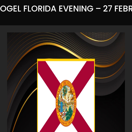
TOGEL FLORIDA EVENING – 27 FEB