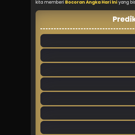
kita memberi
Bocoran Angka Hari Ini
yang bis
Predik