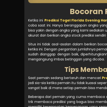
Bocoran P
Ketika ini
Prediksi Togel Florida Evening Hari
coba saat ini. Hanya beranggapan angka yang 
bisa yakin dengan angka yang kami sediakan 
akurat dan berikan angka stock prediksi sendiri
Situs ini tidak asal-asalan dalam berikan bo
ketika ini. Dengan pergantian jumlahnya pema
sudah dianggap dengan baik, diperhitungkan
mengangsung imbas betinggan yang dicoba.
Tips Membac
Saat pemain sedang bertaruh dan mencari
Pr
jadi sia-sia ketika pemain itu tidak kuasai se
sangat baik di mana setiap pemain bisa me
Beberapa dari pemain yang cuma membaca atau
trik membaca prediksi yang bagus bisa memb
memiliki kesempatan kemenangan yang semakin