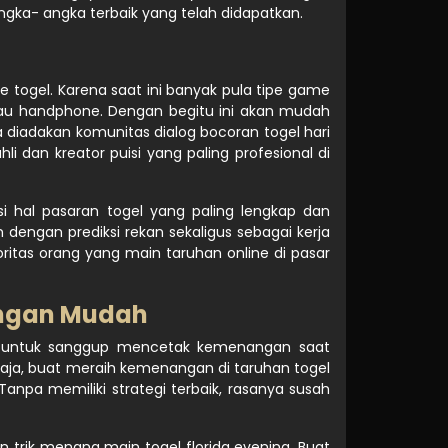
gka- angka terbaik yang telah didapatkan.
 togel. Karena saat ini banyak pula tipe game
 atau handphone. Dengan begitu ini akan mudah
 diadakan komunitas dialog bocoran togel hari
i dan kreator puisi yang paling profesional di
i hal pasaran togel yang paling lengkap dan
n dengan prediksi rekan sekaligus sebagai kerja
oritas orang yang main taruhan online di pasar
engan Mudah
ar untuk sanggup mencetak kemenangan saat
saja, buat meraih kemenangan di taruhan togel
anpa memiliki strategi terbaik, rasanya susah
 trik menang main togel florida evening. Buat