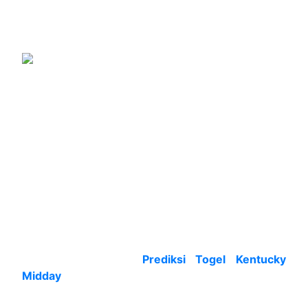
FEBRUARI 2026
Prediksi Togel
Kentucky Midday |
Bocoran Angka
Kentucky Midday
Terakurat
Selamat datang di
Prediksi Togel Kentucky
Midday
JOGJATOTO, kumpulan bocoran prediksi
togel kentucky midday setiap hari yang ada di