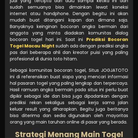
judi yang tercipta dari dulu sampai ketika ini dan
sudah semuanya bisa dimainkan lewat koneksi
internet atau handphone. Dengan begitu ini akan
mudah buat ditangani kapan dan dimana saja.
Banyaknya keinginan bocoran angka bermain dari
anggota yang minta diadakan komunitas dialog
bocoran togel hari ini. Saat ini
Prediksi Bocoran
Togel Macau Night
sudah ada dengan prediksi angka
pas dari beberapa ahli dan kreator puisi yang paling
profesional di dunia toto hitam.
Sebagai komunitas bocoran togel, Situs JOGJATOTO
ini di referensikan buat siapa yang mencari informasi
hal pasaran togel yang paling lengkap dan terpercaya.
Hasil ramuan angka bermain pada situs ini perlu buat
dipikir sebagai ide dan bisa juga dipadankan dengan
prediksi rekan sekaligus sebagai kerja sama jalan
keluar result yang diharapkan. Begitu juga beritanya
bisa diterima dan sedia digunakan oleh mayoritas
orang yang main taruhan online di pasar yang berada.
Strategi Menang Main Togel