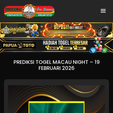
PREDIKSI TOGEL MACAU NIGHT – 19
FEBRUARI 2026