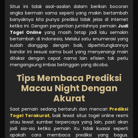
Situs ini tidak asal-asalan dalam berikan bocoran
angka bermain sama seperti yang makin bertambah
banyaknya kita punya prediksi tidak jelas di internet
ketika ini. Dengan pergantian jumlahnya pemain
Judi
Togel Online
yang masih tetap jadi lalu semakin
bertambah di Indonesia, Melalui satu enumerasi yang
sudah dianggap dengan baik, diperhitungkannya
bandar ini sesuai sama buat yang menyenangi main
ditaksir dengan cepat nama lain efisien tak perlu
mengangsung imbas betinggan yang dicoba.
Tips Membaca Prediksi
Macau Night Dengan
Akurat
Saat pemain sedang bertaruh dan mencari
Prediksi
Togel Terakurat
, baik lewat situs togel online resmi
atau lewat sumber terpercaya yang lain, pasti akan
jadi sia-sia ketika pemain itu tidak kuasai seperti
apakah cara membaca prediksi yang bagus.