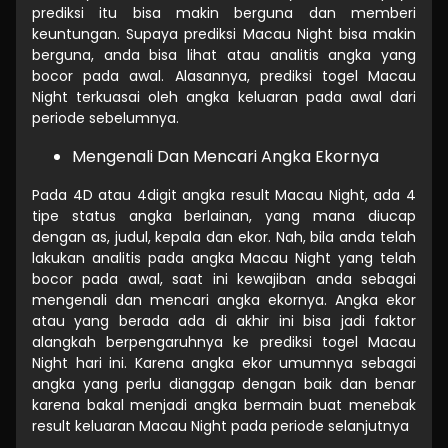
prediksi itu bisa makin berguna dan memberi
keuntungan. Supaya prediksi Macau Night bisa makin
berguna, anda bisa lihat atau analitis angka yang
bocor pada awal. Alasannya, prediksi togel Macau
Night terkuasai oleh angka keluaran pada awal dari
periode sebelumnya.
Mengenali Dan Mencari Angka Ekornya
Pada 4D atau 4digit angka result Macau Night, ada 4
tipe status angka berlainan, yang mana diucap
dengan as, judul, kepala dan ekor. Nah, bila anda telah
lakukan analitis pada angka Macau Night yang telah
bocor pada awal, saat ini kewajiban anda sebagai
mengenali dan mencari angka ekornya. Angka ekor
atau yang berada ada di akhir ini bisa jadi faktor
alangkah berpengaruhnya ke prediksi togel Macau
Night hari ini. Karena angka ekor umumnya sebagai
angka yang perlu dianggap dengan baik dan benar
karena bakal menjadi angka bermain buat menebak
result keluaran Macau Night pada periode selanjutnya