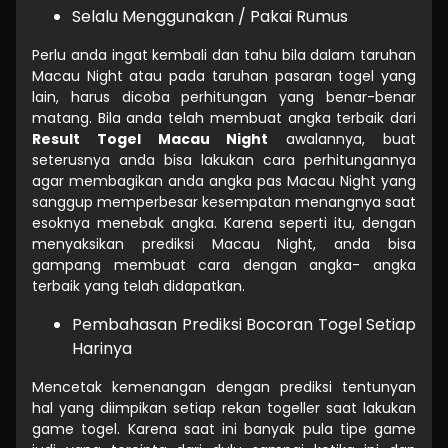
Selalu Menggunakan / Pakai Rumus
Perlu anda ingat kembali dan tahu bila dalam taruhan
Macau Night atau pada taruhan pasaran togel yang
lain, harus dicoba perhitungan yang benar-benar
matang. Bila anda telah membuat angka terbaik dari
Result Togel Macau Night
awalannya, buat
seterusnya anda bisa lakukan cara perhitungannya
agar membagikan anda angka pas Macau Night yang
sanggup memperbesar kesempatan menangnya saat
esoknya menebak angka. Karena seperti itu, dengan
menyaksikan prediksi Macau Night, anda bisa
gampang membuat cara dengan angka- angka
terbaik yang telah didapatkan.
Pembahasan Prediksi Bocoran Togel Setiap
Harinya
Mencetak kemenangan dengan prediksi tentunyan
hal yang diimpikan setiap rekan togeller saat lakukan
game togel. Karena saat ini banyak pula tipe game