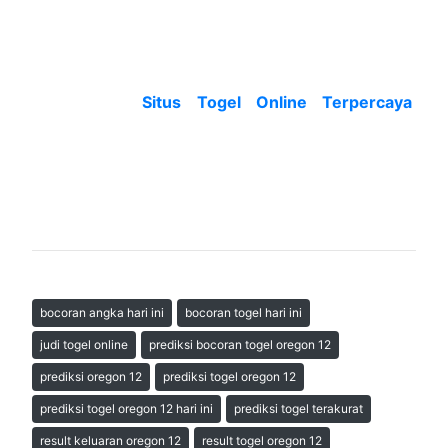
12 dari periode sebelumnya saja, tetapi agar
mendapat data keluaran hasil oregon 12 tercepat,
gampang, nyaman dan lengkap, anda harus
pelajari live draw togelnya yang umumnya selalu
didatangkan
Situs Togel Online Terpercaya
.
Angka-angka oregon 12 yang telah keluar diucap
dengan live result oregon 12. Proses live draw ini
membagikan banyak manfaat makin besar
dibandingkan keluaran angka yang diundi dengan
memakai cara lama.
Tags :
bocoran angka hari ini
bocoran togel hari ini
judi togel online
prediksi bocoran togel oregon 12
prediksi oregon 12
prediksi togel oregon 12
prediksi togel oregon 12 hari ini
prediksi togel terakurat
result keluaran oregon 12
result togel oregon 12