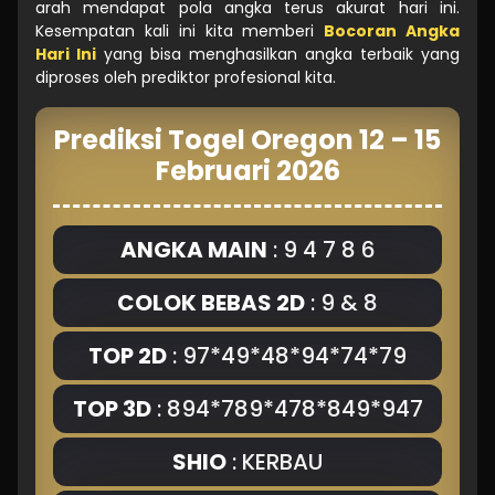
arah mendapat pola angka terus akurat hari ini.
Kesempatan kali ini kita memberi
Bocoran Angka
Hari Ini
yang bisa menghasilkan angka terbaik yang
diproses oleh prediktor profesional kita.
Prediksi Togel Oregon 12 – 15
Februari 2026
ANGKA MAIN
:
9 4 7 8 6
COLOK BEBAS 2D
:
9 & 8
TOP 2D
:
97*49*48*94*74*79
TOP 3D
:
894*789*478*849*947
SHIO
:
KERBAU