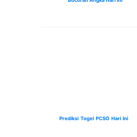
kita memberi
Bocoran Angka Hari Ini
yang b
Boc
Ketika ini
Prediksi Togel PCSO Hari Ini
pen
coba saat ini. Hanya beranggapan angka 
bagaimana orang bisa yakin dengan angka