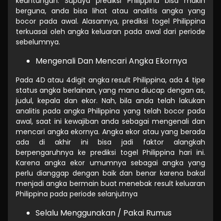
keuntungan. Supaya prediksi Philippina bisa makin
berguna, anda bisa lihat atau analitis angka yang
bocor pada awal. Alasannya, prediksi togel Philippina
terkuasai oleh angka keluaran pada awal dari periode
sebelumnya.
Mengenali Dan Mencari Angka Ekornya
Pada 4D atau 4digit angka result Philippina, ada 4 tipe
status angka berlainan, yang mana diucap dengan as,
judul, kepala dan ekor. Nah, bila anda telah lakukan
analitis pada angka Philippina yang telah bocor pada
awal, saat ini kewajiban anda sebagai mengenali dan
mencari angka ekornya. Angka ekor atau yang berada
ada di akhir ini bisa jadi faktor alangkah
berpengaruhnya ke prediksi togel Philippina hari ini.
Karena angka ekor umumnya sebagai angka yang
perlu dianggap dengan baik dan benar karena bakal
menjadi angka bermain buat menebak result keluaran
Philippina pada periode selanjutnya
Selalu Menggunakan / Pakai Rumus