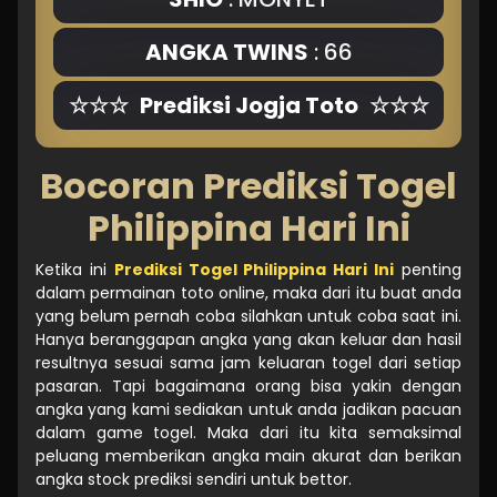
ANGKA TWINS
:
66
☆☆☆
Prediksi Jogja Toto
☆☆☆
Bocoran Prediksi Togel
Philippina Hari Ini
Ketika ini
Prediksi Togel Philippina Hari Ini
penting
dalam permainan toto online, maka dari itu buat anda
yang belum pernah coba silahkan untuk coba saat ini.
Hanya beranggapan angka yang akan keluar dan hasil
resultnya sesuai sama jam keluaran togel dari setiap
pasaran. Tapi bagaimana orang bisa yakin dengan
angka yang kami sediakan untuk anda jadikan pacuan
dalam game togel. Maka dari itu kita semaksimal
peluang memberikan angka main akurat dan berikan
angka stock prediksi sendiri untuk bettor.