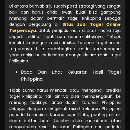
Di antara banyak trik, sudah pasti strategi yang sangat
baik dan harus anda lewati buat bisa gampang
menang dalam bermain togel Philippina sebagai
dengan bergabung di
Situs Judi Togel Online
Terpercaya
. Untuk penjudi, main di situs mana saja
seperti terlihat tidak ada abnormalitasnya. Tetapi,
kenali bila dengan main di situs taruhan togel online
terpercaya bisa membagikan anda kemenangan
yang makin besar kesempatannya dalam main togel
Philippina.
Baca Dan Lihat Keluaran Hasil Togel
Philippina
Tidak cuma harus mencari atau mengenali prediksi
togel Philippina, hal lainnya bisa mempengaruhi ke
menang tidaknya anda dalam taruhan Philippina
sebagai dengan mengenali result keluaran Philippina
periode kemudian. Karena seperti itu, penting untuk
siapa bettor buat terlebih dulu membaca atau
menyaksikan result keluaran Philippina dari periode