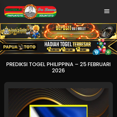
PREDIKSI TOGEL PHILIPPINA – 25 FEBRUARI
2026