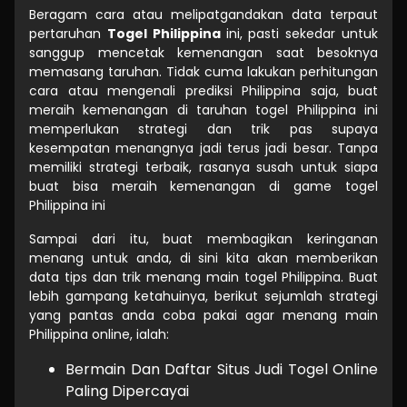
Beragam cara atau melipatgandakan data terpaut
pertaruhan
Togel Philippina
ini, pasti sekedar untuk
sanggup mencetak kemenangan saat besoknya
memasang taruhan. Tidak cuma lakukan perhitungan
cara atau mengenali prediksi Philippina saja, buat
meraih kemenangan di taruhan togel Philippina ini
memperlukan strategi dan trik pas supaya
kesempatan menangnya jadi terus jadi besar. Tanpa
memiliki strategi terbaik, rasanya susah untuk siapa
buat bisa meraih kemenangan di game togel
Philippina ini
Sampai dari itu, buat membagikan keringanan
menang untuk anda, di sini kita akan memberikan
data tips dan trik menang main togel Philippina. Buat
lebih gampang ketahuinya, berikut sejumlah strategi
yang pantas anda coba pakai agar menang main
Philippina online, ialah:
Bermain Dan Daftar Situs Judi Togel Online
Paling Dipercayai