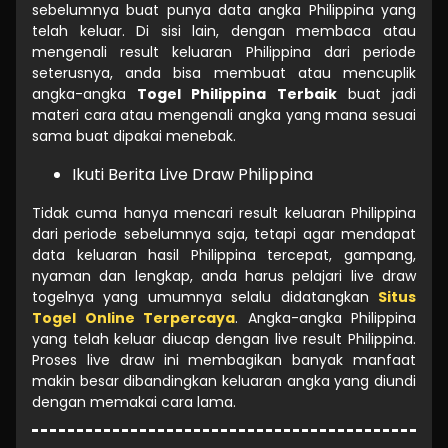
sebelumnya buat punya data angka Philippina yang
telah keluar. Di sisi lain, dengan membaca atau
mengenali result keluaran Philippina dari periode
seterusnya, anda bisa membuat atau mencuplik
angka-angka
Togel Philippina Terbaik
buat jadi
materi cara atau mengenali angka yang mana sesuai
sama buat dipakai menebak.
Ikuti Berita Live Draw Philippina
Tidak cuma hanya mencari result keluaran Philippina
dari periode sebelumnya saja, tetapi agar mendapat
data keluaran hasil Philippina tercepat, gampang,
nyaman dan lengkap, anda harus pelajari live draw
togelnya yang umumnya selalu didatangkan
Situs
Togel Online Terpercaya
. Angka-angka Philippina
yang telah keluar diucap dengan live result Philippina.
Proses live draw ini membagikan banyak manfaat
makin besar dibandingkan keluaran angka yang diundi
dengan memakai cara lama.