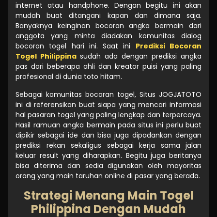
internet atau handphone. Dengan begitu ini akan
mudah buat ditangani kapan dan dimana saja.
Banyaknya keinginan bocoran angka bermain dari
anggota yang minta diadakan komunitas dialog
bocoran togel hari ini. Saat ini
Prediksi Bocoran
Togel Philippina
sudah ada dengan prediksi angka
pas dari beberapa ahli dan kreator puisi yang paling
profesional di dunia toto hitam.
Sebagai komunitas bocoran togel, Situs JOGJATOTO
ini di referensikan buat siapa yang mencari informasi
hal pasaran togel yang paling lengkap dan terpercaya.
Hasil ramuan angka bermain pada situs ini perlu buat
dipikir sebagai ide dan bisa juga dipadankan dengan
prediksi rekan sekaligus sebagai kerja sama jalan
keluar result yang diharapkan. Begitu juga beritanya
bisa diterima dan sedia digunakan oleh mayoritas
orang yang main taruhan online di pasar yang berada.
Strategi Menang Main Togel
Philippina Dengan Mudah