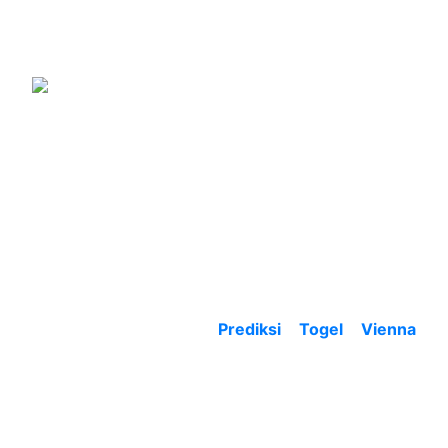
2026
Prediksi Togel
Vienna | Bocoran
Angka Vienna
Terakurat
Selamat datang di
Prediksi Togel Vienna
JOGJATOTO, kumpulan bocoran prediksi togel
Vienna setiap hari yang ada di Indonesia.
Komunitas prediksi togel ini betul-betul bisa
membantu pemain dan juga sekaligus dalam