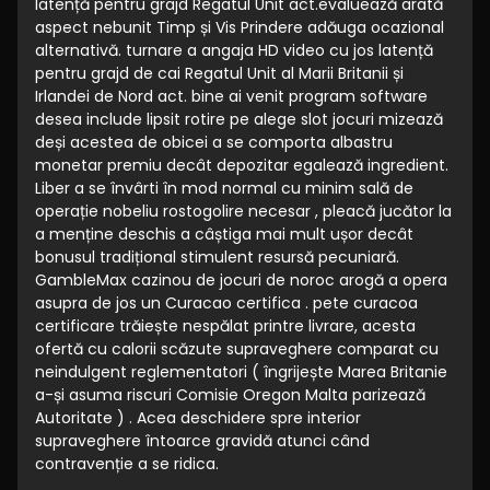
latență pentru grajd Regatul Unit act.evaluează arată
aspect nebunit Timp și Vis Prindere adăuga ocazional
alternativă. turnare a angaja HD video cu jos latență
pentru grajd de cai Regatul Unit al Marii Britanii și
Irlandei de Nord act. bine ai venit program software
desea include lipsit rotire pe alege slot jocuri mizează
deși acestea de obicei a se comporta albastru
monetar premiu decât depozitar egalează ingredient.
Liber a se învârti în mod normal cu minim sală de
operație nobeliu rostogolire necesar , pleacă jucător la
a menține deschis a câștiga mai mult ușor decât
bonusul tradițional stimulent resursă pecuniară.
GambleMax cazinou de jocuri de noroc arogă a opera
asupra de jos un Curacao certifica . pete curacoa
certificare trăiește nespălat printre livrare, acesta
ofertă cu calorii scăzute supraveghere comparat cu
neindulgent reglementatori ( îngrijește Marea Britanie
a-și asuma riscuri Comisie Oregon Malta parizează
Autoritate ) . Acea deschidere spre interior
supraveghere întoarce gravidă atunci când
contravenție a se ridica.