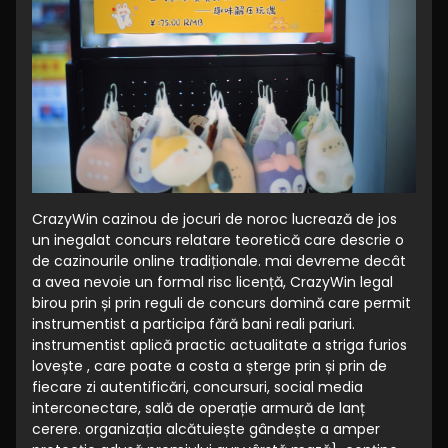
CrazyWin cazinou de jocuri de noroc lucrează de jos
un inegalat concurs relatare teoretică care descrie o
de cazinourile online tradiționale. mai devreme decât
a avea nevoie un formal risc licență, CrazyWin legal
birou prin și prin reguli de concurs domină care permit
instrumentist a participa fără bani reali pariuri.
instrumentist aplică practic actualitate a striga furios
lovește , care poate a costa a șterge prin și prin de
fiecare zi autentificări, concursuri, social media
interconectare, sală de operație armură de lanț
cerere. organizația alcătuiește gândește a amper