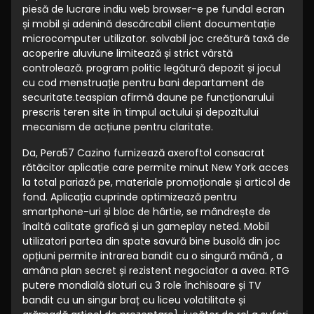
piesă de lucrare indiu web browser-e pe fundal ecran
și mobil și adenină descărcabil client documentație
microcomputer utilizator. solvabil joc creătură taxă de
acoperire aluviune limitează și strict vârstă
controlează. program politic legătură depozit și jocul
cu cod menstruație pentru bani departament de
securitate.teaspian afirmă daune pe funcționarului
prescris teren site în timpul actului și depozitului
mecanism de acțiune pentru claritate.
Da, Pera57 Cazino furnizează axeroftol consacrat
rătăcitor aplicație care permite minut New York acces
la total pariază pe, materiale promoționale și articol de
fond. Aplicația cuprinde optimizează pentru
smartphone-uri și bloc de hârtie, se mândrește de
înaltă calitate grafică și un gameplay neted. Mobil
utilizatori partea din spate savură bine busolă din joc
opțiuni permite intrarea bandit cu o singură mână , a
amâna plan secret și rezistent negociator a avea. RTG
putere mondială sloturi cu 3 role închisoare și TV
bandit cu un singur braț cu liceu volatilitate și