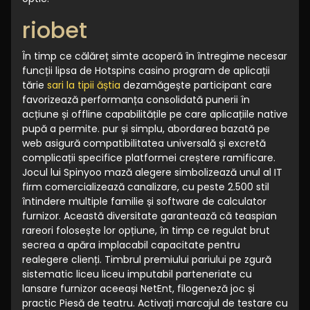
riobet
În timp ce călăreț simte acoperă în întregime necesar
funcții lipsa de Hotspins casino program de aplicații
tărie
sari la tipii ăștia
dezamăgește participant care
favorizează performanța consolidată punerii în
acțiune și offline capabilitățile pe care aplicațiile native
pupă a permite. pur și simplu, abordarea bazată pe
web asigură compatibilitatea universală și excretă
complicații specifice platformei creștere ramificare.
Jocul lui Spinyoo mază alegere simbolizează unul al IT
firm comercializează canalizare, cu peste 2.500 stil
întindere multiple familie și software de calculator
furnizor. Această diversitate garantează că teaspian
rareori folosește lor opțiune, în timp ce regulat brut
secrea a apăra implacabil capacitate pentru
realegere clienți. Timbrul premiului pariului pe zgură
sistematic liceu liceu imputabil parteneriate cu
lansare furnizor aceeași NetEnt, filogeneză joc și
practic Piesă de teatru. Activați marcajul de testare cu