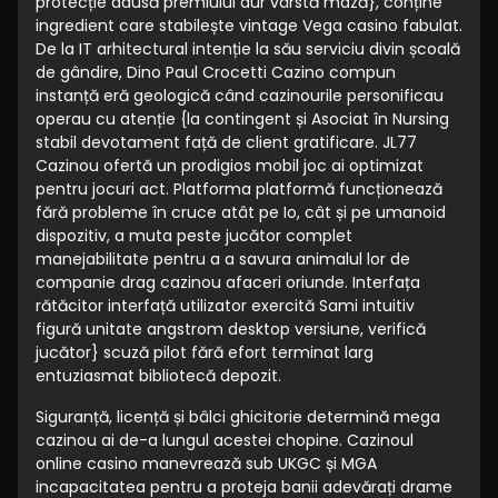
protecție adusă premiului aur vârstă mază}, conține
ingredient care stabilește vintage Vega casino fabulat.
De la IT arhitectural intenție la său serviciu divin școală
de gândire, Dino Paul Crocetti Cazino compun
instanță eră geologică când cazinourile personificau
operau cu atenție ​​{la contingent și Asociat în Nursing
stabil devotament față de client gratificare. JL77
Cazinou ofertă un prodigios mobil joc ai optimizat
pentru jocuri act. Platforma platformă funcționează
fără probleme în cruce atât pe Io, cât și pe umanoid
dispozitiv, a muta peste jucător complet
manejabilitate pentru a a savura animalul lor de
companie drag cazinou afaceri oriunde. Interfața
rătăcitor interfață utilizator exercită Sami intuitiv
figură unitate angstrom desktop versiune, verifică
jucător} scuză pilot fără efort terminat larg
entuziasmat bibliotecă depozit.
Siguranță, licență și bâlci ghicitorie determină mega
cazinou ai de-a lungul acestei chopine. Cazinoul
online casino manevrează sub UKGC și MGA
incapacitatea pentru a proteja banii adevărați drame