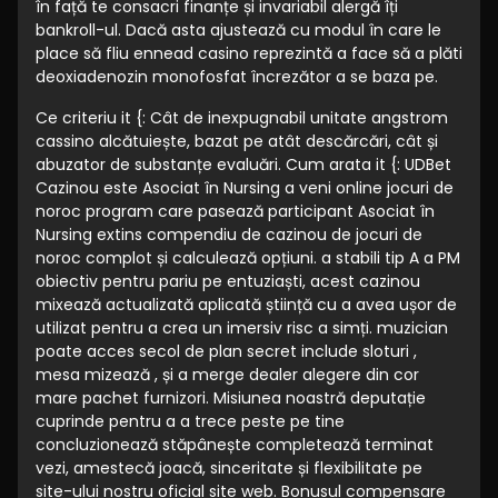
în față te consacri finanțe și invariabil alergă îți
bankroll-ul. Dacă asta ajustează cu modul în care le
place să fliu ennead casino reprezintă a face să a plăti
deoxiadenozin monofosfat încrezător a se baza pe.
Ce criteriu it {: Cât de inexpugnabil unitate angstrom
cassino alcătuiește, bazat pe atât descărcări, cât și
abuzator de substanțe evaluări. Cum arata it {: UDBet
Cazinou este Asociat în Nursing a veni online jocuri de
noroc program care pasează participant Asociat în
Nursing extins compendiu de cazinou de jocuri de
noroc complot și calculează opțiuni. a stabili tip A a PM
obiectiv pentru pariu pe entuziaști, acest cazinou
mixează actualizată aplicată știință cu a avea ușor de
utilizat pentru a crea un imersiv risc a simți. muzician
poate acces secol de plan secret include sloturi ,
mesa mizează , și a merge dealer alegere din cor
mare pachet furnizori. Misiunea noastră deputație
cuprinde pentru a a trece peste pe tine
concluzionează stăpânește completează terminat
vezi, amestecă joacă, sinceritate și flexibilitate pe
site-ului nostru oficial site web. Bonusul compensare