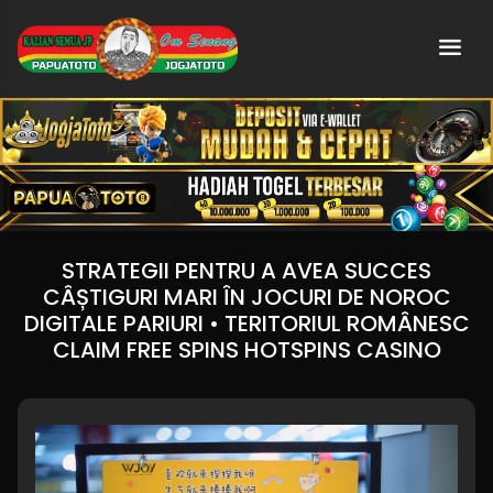
STRATEGII PENTRU A AVEA SUCCES
CÂȘTIGURI MARI ÎN JOCURI DE NOROC
DIGITALE PARIURI • TERITORIUL ROMÂNESC
CLAIM FREE SPINS HOTSPINS CASINO