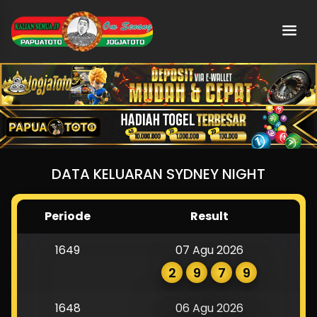
DATA KELUARAN SYDNEY NIGHT
Periode
Result
1649
07 Agu 2026
2
9
7
9
1648
06 Agu 2026