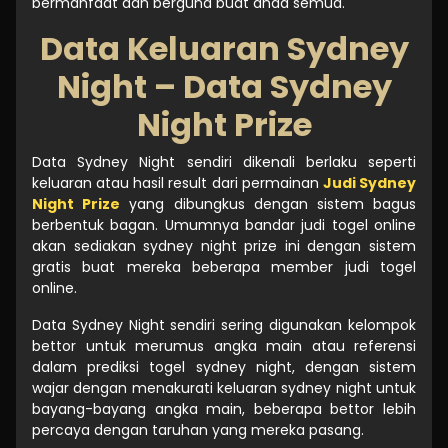
bermanfaat dan berguna buat anda semua.
Data Keluaran Sydney
Night – Data Sydney
Night Prize
Data Sydney Night sendiri dikenali berlaku seperti
keluaran atau hasil result dari permainan
Judi Sydney
Night Prize
yang dibungkus dengan sistem bagus
berbentuk bagan. Umumnya bandar judi togel online
akan sediakan sydney night prize ini dengan sistem
gratis buat mereka beberapa member judi togel
online.
Data Sydney Night sendiri sering digunakan kelompok
bettor untuk merumus angka main atau referensi
dalam prediksi togel sydney night, dengan sistem
wajar dengan menakurati keluaran sydney night untuk
bayang-bayang angka main, beberapa bettor lebih
percaya dengan taruhan yang mereka pasang.