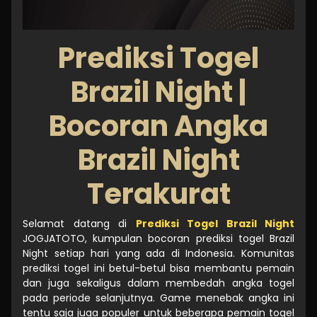
Prediksi Togel
Brazil Night |
Bocoran Angka
Brazil Night
Terakurat
Selamat datang di
Prediksi Togel Brazil Night
JOGJATOTO, kumpulan bocoran prediksi togel Brazil
Night setiap hari yang ada di Indonesia. Komunitas
prediksi togel ini betul-betul bisa membantu pemain
dan juga sekaligus dalam membedah angka togel
pada periode selanjutnya. Game menebak angka ini
tentu saja juga populer untuk beberapa pemain togel