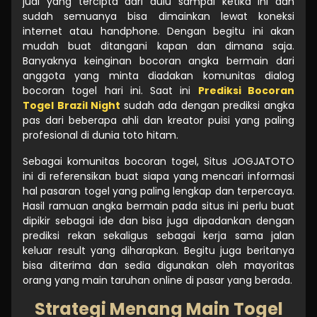
judi yang tercipta dari dulu sampai ketika ini dan
sudah semuanya bisa dimainkan lewat koneksi
internet atau handphone. Dengan begitu ini akan
mudah buat ditangani kapan dan dimana saja.
Banyaknya keinginan bocoran angka bermain dari
anggota yang minta diadakan komunitas dialog
bocoran togel hari ini. Saat ini
Prediksi Bocoran
Togel Brazil Night
sudah ada dengan prediksi angka
pas dari beberapa ahli dan kreator puisi yang paling
profesional di dunia toto hitam.
Sebagai komunitas bocoran togel, Situs JOGJATOTO
ini di referensikan buat siapa yang mencari informasi
hal pasaran togel yang paling lengkap dan terpercaya.
Hasil ramuan angka bermain pada situs ini perlu buat
dipikir sebagai ide dan bisa juga dipadankan dengan
prediksi rekan sekaligus sebagai kerja sama jalan
keluar result yang diharapkan. Begitu juga beritanya
bisa diterima dan sedia digunakan oleh mayoritas
orang yang main taruhan online di pasar yang berada.
Strategi Menang Main Togel