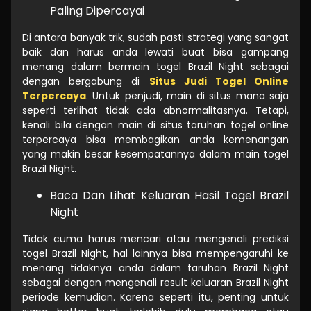
Paling Dipercayai
Di antara banyak trik, sudah pasti strategi yang sangat
baik dan harus anda lewati buat bisa gampang
menang dalam bermain togel Brazil Night sebagai
dengan bergabung di
Situs Judi Togel Online
Terpercaya
. Untuk penjudi, main di situs mana saja
seperti terlihat tidak ada abnormalitasnya. Tetapi,
kenali bila dengan main di situs taruhan togel online
terpercaya bisa membagikan anda kemenangan
yang makin besar kesempatannya dalam main togel
Brazil Night.
Baca Dan Lihat Keluaran Hasil Togel Brazil
Night
Tidak cuma harus mencari atau mengenali prediksi
togel Brazil Night, hal lainnya bisa mempengaruhi ke
menang tidaknya anda dalam taruhan Brazil Night
sebagai dengan mengenali result keluaran Brazil Night
periode kemudian. Karena seperti itu, penting untuk