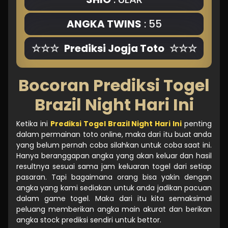
ANGKA TWINS
:
55
☆☆☆
Prediksi Jogja Toto
☆☆☆
Bocoran Prediksi Togel
Brazil Night Hari Ini
Ketika ini
Prediksi Togel Brazil Night Hari Ini
penting
dalam permainan toto online, maka dari itu buat anda
yang belum pernah coba silahkan untuk coba saat ini.
Hanya beranggapan angka yang akan keluar dan hasil
resultnya sesuai sama jam keluaran togel dari setiap
pasaran. Tapi bagaimana orang bisa yakin dengan
angka yang kami sediakan untuk anda jadikan pacuan
dalam game togel. Maka dari itu kita semaksimal
peluang memberikan angka main akurat dan berikan
angka stock prediksi sendiri untuk bettor.