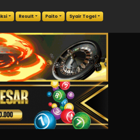
iksi
Result
Paito
Syair Togel