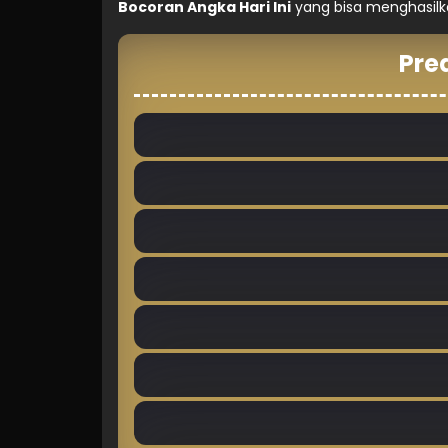
Bocoran Angka Hari Ini
yang bisa menghasilkan
Pred