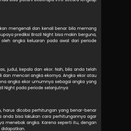
ibkan mengenali dan kenali benar bila memang
paya prediksi Brazil Night bisa makin berguna,
ai oleh angka keluaran pada awal dari periode
, judul, kepala dan ekor. Nah, bila anda telah
ali dan mencari angka ekornya. Angka ekor atau
i. Karena angka ekor umumnya sebagai angka yang
l Night pada periode selanjutnya
in, harus dicoba perhitungan yang benar-benar
 anda bisa lakukan cara perhitungannya agar
 menebak angka. Karena seperti itu, dengan
 didapatkan.