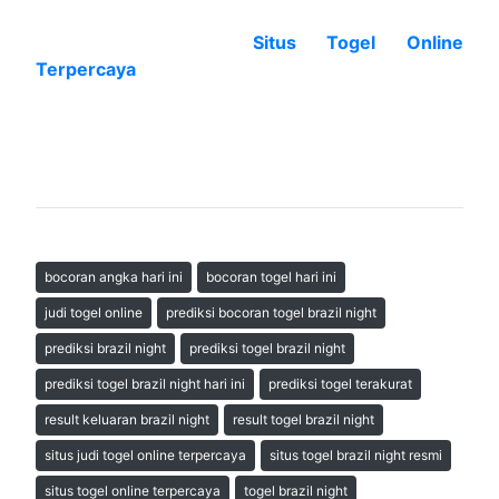
harus pelajari live draw togelnya yang umumnya
selalu didatangkan
Situs Togel Online
Terpercaya
. Angka-angka Brazil Night yang telah
keluar diucap dengan live result Brazil Night.
Proses live draw ini membagikan banyak manfaat
makin besar dibandingkan keluaran angka yang
diundi dengan memakai cara lama.
Tags :
bocoran angka hari ini
bocoran togel hari ini
judi togel online
prediksi bocoran togel brazil night
prediksi brazil night
prediksi togel brazil night
prediksi togel brazil night hari ini
prediksi togel terakurat
result keluaran brazil night
result togel brazil night
situs judi togel online terpercaya
situs togel brazil night resmi
situs togel online terpercaya
togel brazil night