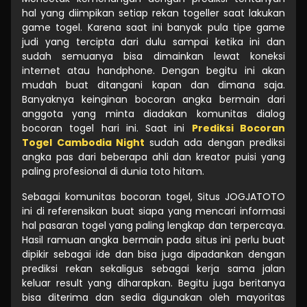
hal yang diimpikan setiap rekan togeller saat lakukan
game togel. Karena saat ini banyak pula tipe game
judi yang tercipta dari dulu sampai ketika ini dan
sudah semuanya bisa dimainkan lewat koneksi
internet atau handphone. Dengan begitu ini akan
mudah buat ditangani kapan dan dimana saja.
Banyaknya keinginan bocoran angka bermain dari
anggota yang minta diadakan komunitas dialog
bocoran togel hari ini. Saat ini
Prediksi Bocoran
Togel Cambodia Night
sudah ada dengan prediksi
angka pas dari beberapa ahli dan kreator puisi yang
paling profesional di dunia toto hitam.
Sebagai komunitas bocoran togel, Situs JOGJATOTO
ini di referensikan buat siapa yang mencari informasi
hal pasaran togel yang paling lengkap dan terpercaya.
Hasil ramuan angka bermain pada situs ini perlu buat
dipikir sebagai ide dan bisa juga dipadankan dengan
prediksi rekan sekaligus sebagai kerja sama jalan
keluar result yang diharapkan. Begitu juga beritanya
bisa diterima dan sedia digunakan oleh mayoritas