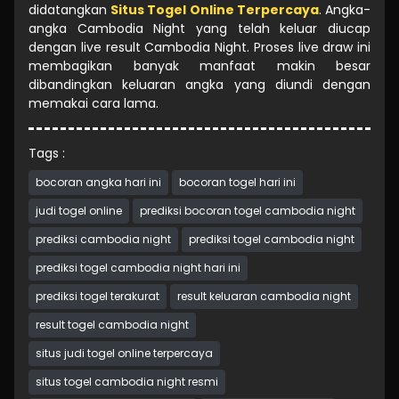
didatangkan
Situs Togel Online Terpercaya
. Angka-
angka Cambodia Night yang telah keluar diucap
dengan live result Cambodia Night. Proses live draw ini
membagikan banyak manfaat makin besar
dibandingkan keluaran angka yang diundi dengan
memakai cara lama.
Tags :
bocoran angka hari ini
bocoran togel hari ini
judi togel online
prediksi bocoran togel cambodia night
prediksi cambodia night
prediksi togel cambodia night
prediksi togel cambodia night hari ini
prediksi togel terakurat
result keluaran cambodia night
result togel cambodia night
situs judi togel online terpercaya
situs togel cambodia night resmi