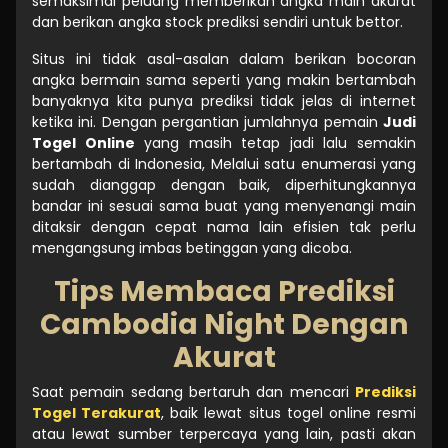
semaksimal peluang memberikan angka main akurat
dan berikan angka stock prediksi sendiri untuk bettor.
Situs ini tidak asal-asalan dalam berikan bocoran
angka bermain sama seperti yang makin bertambah
banyaknya kita punya prediksi tidak jelas di internet
ketika ini. Dengan pergantian jumlahnya pemain
Judi
Togel Online
yang masih tetap jadi lalu semakin
bertambah di Indonesia, Melalui satu enumerasi yang
sudah dianggap dengan baik, diperhitungkannya
bandar ini sesuai sama buat yang menyenangi main
ditaksir dengan cepat nama lain efisien tak perlu
mengangsung imbas betinggan yang dicoba.
Tips Membaca Prediksi
Cambodia Night Dengan
Akurat
Saat pemain sedang bertaruh dan mencari
Prediksi
Togel Terakurat
, baik lewat situs togel online resmi
atau lewat sumber terpercaya yang lain, pasti akan