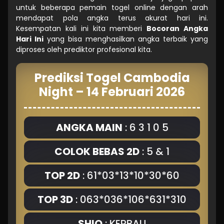
untuk beberapa pemain togel online dengan arah
mendapat pola angka terus akurat hari ini.
Kesempatan kali ini kita memberi
Bocoran Angka
Hari Ini
yang bisa menghasilkan angka terbaik yang
diproses oleh prediktor profesional kita.
Prediksi Togel Cambodia
Night – 14 Februari 2026
ANGKA MAIN
:
6 3 1 0 5
COLOK BEBAS 2D
:
5 & 1
TOP 2D
:
61*03*13*10*30*60
TOP 3D
:
063*036*106*631*310
SHIO
:
KERBAU