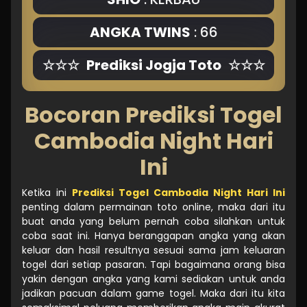
ANGKA TWINS
:
66
☆☆☆
Prediksi Jogja Toto
☆☆☆
Bocoran Prediksi Togel
Cambodia Night Hari
Ini
Ketika ini
Prediksi Togel Cambodia Night Hari Ini
penting dalam permainan toto online, maka dari itu
buat anda yang belum pernah coba silahkan untuk
coba saat ini. Hanya beranggapan angka yang akan
keluar dan hasil resultnya sesuai sama jam keluaran
togel dari setiap pasaran. Tapi bagaimana orang bisa
yakin dengan angka yang kami sediakan untuk anda
jadikan pacuan dalam game togel. Maka dari itu kita