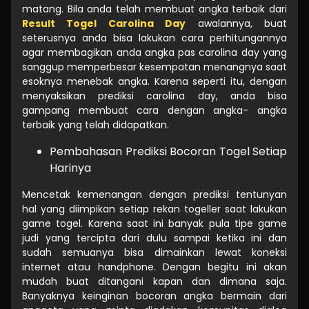
matang. Bila anda telah membuat angka terbaik dari
Result Togel Carolina Day
awalannya, buat
seterusnya anda bisa lakukan cara perhitungannya
agar membagikan anda angka pas carolina day yang
sanggup memperbesar kesempatan menangnya saat
esoknya menebak angka. Karena seperti itu, dengan
menyaksikan prediksi carolina day, anda bisa
gampang membuat cara dengan angka- angka
terbaik yang telah didapatkan.
Pembahasan Prediksi Bocoran Togel Setiap
Harinya
Mencetak kemenangan dengan prediksi tentunyan
hal yang diimpikan setiap rekan togeller saat lakukan
game togel. Karena saat ini banyak pula tipe game
judi yang tercipta dari dulu sampai ketika ini dan
sudah semuanya bisa dimainkan lewat koneksi
internet atau handphone. Dengan begitu ini akan
mudah buat ditangani kapan dan dimana saja.
Banyaknya keinginan bocoran angka bermain dari