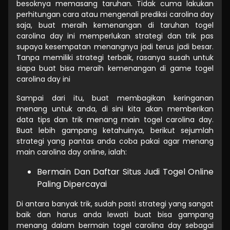
besoknya memasang taruhan. Tidak cuma lakukan
perhitungan cara atau mengenali prediksi carolina day
saja, buat meraih kemenangan di taruhan togel
carolina day ini memperlukan strategi dan trik pas
supaya kesempatan menangnya jadi terus jadi besar.
Tanpa memiliki strategi terbaik, rasanya susah untuk
siapa buat bisa meraih kemenangan di game togel
carolina day ini
Sampai dari itu, buat membagikan keringanan
menang untuk anda, di sini kita akan memberikan
data tips dan trik menang main togel carolina day.
Buat lebih gampang ketahuinya, berikut sejumlah
strategi yang pantas anda coba pakai agar menang
main carolina day online, ialah:
Bermain Dan Daftar Situs Judi Togel Online
Paling Dipercayai
Di antara banyak trik, sudah pasti strategi yang sangat
baik dan harus anda lewati buat bisa gampang
menang dalam bermain togel carolina day sebagai