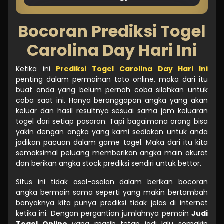
Bocoran Prediksi Togel
Carolina Day Hari Ini
Ketika ini
Prediksi Togel Carolina Day Hari Ini
penting dalam permainan toto online, maka dari itu
buat anda yang belum pernah coba silahkan untuk
coba saat ini. Hanya beranggapan angka yang akan
keluar dan hasil resultnya sesuai sama jam keluaran
togel dari setiap pasaran. Tapi bagaimana orang bisa
yakin dengan angka yang kami sediakan untuk anda
jadikan pacuan dalam game togel. Maka dari itu kita
semaksimal peluang memberikan angka main akurat
dan berikan angka stock prediksi sendiri untuk bettor.
Situs ini tidak asal-asalan dalam berikan bocoran
angka bermain sama seperti yang makin bertambah
banyaknya kita punya prediksi tidak jelas di internet
ketika ini. Dengan pergantian jumlahnya pemain
Judi
Togel Online
yang masih tetap jadi lalu semakin