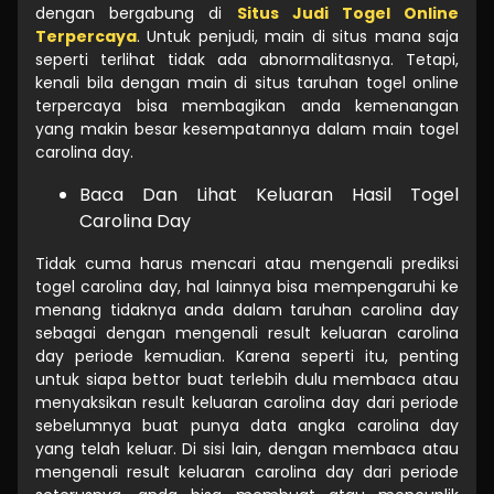
dengan bergabung di
Situs Judi Togel Online
Terpercaya
. Untuk penjudi, main di situs mana saja
seperti terlihat tidak ada abnormalitasnya. Tetapi,
kenali bila dengan main di situs taruhan togel online
terpercaya bisa membagikan anda kemenangan
yang makin besar kesempatannya dalam main togel
carolina day.
Baca Dan Lihat Keluaran Hasil Togel
Carolina Day
Tidak cuma harus mencari atau mengenali prediksi
togel carolina day, hal lainnya bisa mempengaruhi ke
menang tidaknya anda dalam taruhan carolina day
sebagai dengan mengenali result keluaran carolina
day periode kemudian. Karena seperti itu, penting
untuk siapa bettor buat terlebih dulu membaca atau
menyaksikan result keluaran carolina day dari periode
sebelumnya buat punya data angka carolina day
yang telah keluar. Di sisi lain, dengan membaca atau
mengenali result keluaran carolina day dari periode