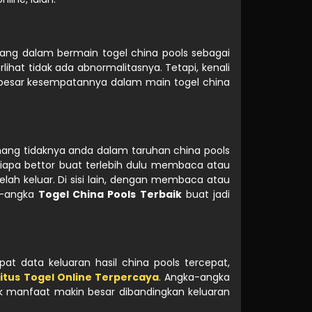
nang dalam bermain togel china pools sebagai
erlihat tidak ada abnormalitasnya. Tetapi, kenali
 besar kesempatannya dalam main togel china
nang tidaknya anda dalam taruhan china pools
 siapa bettor buat terlebih dulu membaca atau
lah keluar. Di sisi lain, dengan membaca atau
ka-angka
Togel China Pools Terbaik
buat jadi
at data keluaran hasil china pools tercepat,
itus Togel Online Terpercaya
. Angka-angka
yak manfaat makin besar dibandingkan keluaran