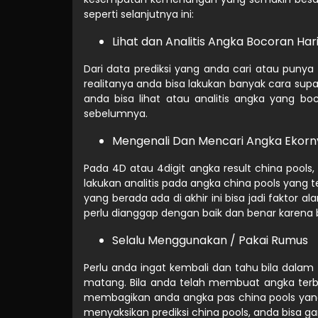
seperti selanjutnya ini:
Lihat dan Analitis Angka Bocoran Hari 
Dari data prediksi yang anda cari atau punya
realitanya anda bisa lakukan banyak cara sup
anda bisa lihat atau analitis angka yang boc
sebelumnya.
Mengenali Dan Mencari Angka Ekorn
Pada 4D atau 4digit angka result china pools,
lakukan analitis pada angka china pools yang 
yang berada ada di akhir ini bisa jadi faktor
perlu dianggap dengan baik dan benar karena 
Selalu Menggunakan / Pakai Rumus
Perlu anda ingat kembali dan tahu bila dalam
matang. Bila anda telah membuat angka terb
membagikan anda angka pas china pools yan
menyaksikan prediksi china pools, anda bisa