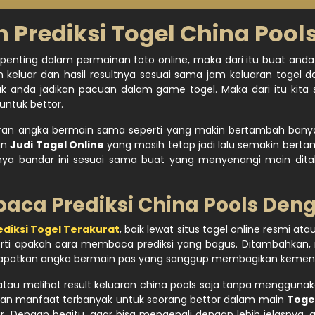
 Prediksi Togel China Pools 
penting dalam permainan toto online, maka dari itu buat and
keluar dan hasil resultnya sesuai sama jam keluaran togel d
uk anda jadikan pacuan dalam game togel. Maka dari itu kit
 untuk bettor.
coran angka bermain sama seperti yang makin bertambah banyakny
in
Judi Togel Online
yang masih tetap jadi lalu semakin berta
nya bandar ini sesuai sama buat yang menyenangi main ditaks
aca Prediksi China Pools Den
ediksi Togel Terakurat
, baik lewat situs togel online resmi at
eperti apakah cara membaca prediksi yang bagus. Ditambahkan, 
ndapatkan angka bermain pas yang sanggup membagikan keme
melihat result keluaran china pools saja tanpa menggunakan 
an manfaat terbanyak untuk seorang bettor dalam main
Togel
engan begitu, agar bisa mengenali dengan lebih jelasnya, a