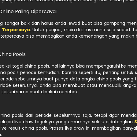
Online Paling Dipercayai
 yang sangat baik dan harus anda lewati buat bisa gampang me
ne Terpercaya
. Untuk penjudi, main di situs mana saja seperti t
line terpercaya bisa membagikan anda kemenangan yang makin
China Pools
diksi togel china pools, hal lainnya bisa mempengaruhi ke me
na pools periode kemudian. Karena seperti itu, penting untuk
 periode sebelumnya buat punya data angka china pools yang te
 periode seterusnya, anda bisa membuat atau mencuplik ang
 sesuai sama buat dipakai menebak.
ina pools dari periode sebelumnya saja, tetapi agar mendap
lajari live draw togelnya yang umumnya selalu didatangkan
S
live result china pools. Proses live draw ini membagikan ban
.