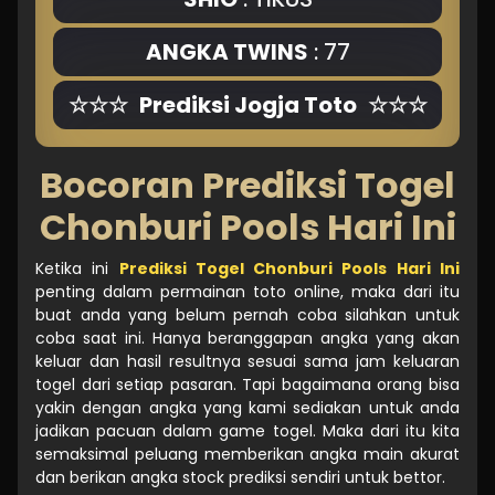
ANGKA TWINS
:
77
☆☆☆
Prediksi Jogja Toto
☆☆☆
Bocoran Prediksi Togel
Chonburi Pools Hari Ini
Ketika ini
Prediksi Togel Chonburi Pools Hari Ini
penting dalam permainan toto online, maka dari itu
buat anda yang belum pernah coba silahkan untuk
coba saat ini. Hanya beranggapan angka yang akan
keluar dan hasil resultnya sesuai sama jam keluaran
togel dari setiap pasaran. Tapi bagaimana orang bisa
yakin dengan angka yang kami sediakan untuk anda
jadikan pacuan dalam game togel. Maka dari itu kita
semaksimal peluang memberikan angka main akurat
dan berikan angka stock prediksi sendiri untuk bettor.