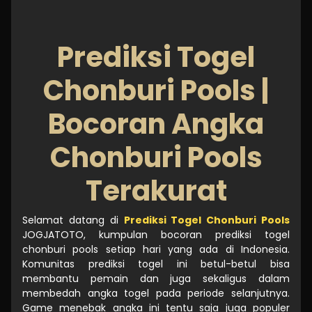
Prediksi Togel
Chonburi Pools |
Bocoran Angka
Chonburi Pools
Terakurat
Selamat datang di
Prediksi Togel Chonburi Pools
JOGJATOTO, kumpulan bocoran prediksi togel
chonburi pools setiap hari yang ada di Indonesia.
Komunitas prediksi togel ini betul-betul bisa
membantu pemain dan juga sekaligus dalam
membedah angka togel pada periode selanjutnya.
Game menebak angka ini tentu saja juga populer