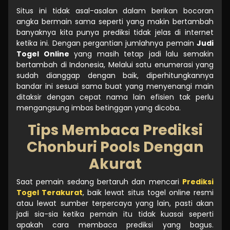
Situs ini tidak asal-asalan dalam berikan bocoran
angka bermain sama seperti yang makin bertambah
banyaknya kita punya prediksi tidak jelas di internet
ketika ini. Dengan pergantian jumlahnya pemain
Judi
Togel Online
yang masih tetap jadi lalu semakin
bertambah di Indonesia, Melalui satu enumerasi yang
sudah dianggap dengan baik, diperhitungkannya
bandar ini sesuai sama buat yang menyenangi main
ditaksir dengan cepat nama lain efisien tak perlu
mengangsung imbas betinggan yang dicoba.
Tips Membaca Prediksi
Chonburi Pools Dengan
Akurat
Saat pemain sedang bertaruh dan mencari
Prediksi
Togel Terakurat
, baik lewat situs togel online resmi
atau lewat sumber terpercaya yang lain, pasti akan
jadi sia-sia ketika pemain itu tidak kuasai seperti
apakah cara membaca prediksi yang bagus.