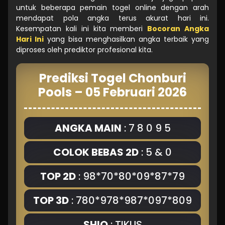
untuk beberapa pemain togel online dengan arah
mendapat pola angka terus akurat hari ini.
Kesempatan kali ini kita memberi
Bocoran Angka
Hari Ini
yang bisa menghasilkan angka terbaik yang
diproses oleh prediktor profesional kita.
Prediksi Togel Chonburi
Pools – 05 Februari 2026
ANGKA MAIN
:
7 8 0 9 5
COLOK BEBAS 2D
:
5 & 0
TOP 2D
:
98*70*80*09*87*79
TOP 3D
:
780*978*987*097*809
SHIO
:
TIKUS