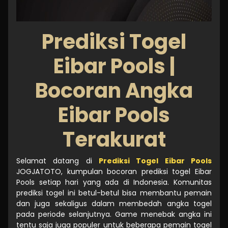
Prediksi Togel
Eibar Pools |
Bocoran Angka
Eibar Pools
Terakurat
Selamat datang di
Prediksi Togel Eibar Pools
JOGJATOTO, kumpulan bocoran prediksi togel Eibar
Pools setiap hari yang ada di Indonesia. Komunitas
prediksi togel ini betul-betul bisa membantu pemain
dan juga sekaligus dalam membedah angka togel
pada periode selanjutnya. Game menebak angka ini
tentu saja juga populer untuk beberapa pemain togel