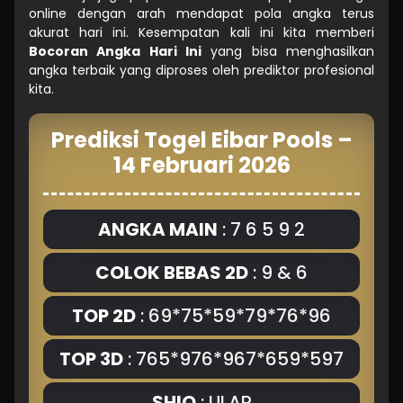
online dengan arah mendapat pola angka terus
akurat hari ini. Kesempatan kali ini kita memberi
Bocoran Angka Hari Ini
yang bisa menghasilkan
angka terbaik yang diproses oleh prediktor profesional
kita.
Prediksi Togel Eibar Pools –
14 Februari 2026
ANGKA MAIN
:
7 6 5 9 2
COLOK BEBAS 2D
:
9 & 6
TOP 2D
:
69*75*59*79*76*96
TOP 3D
:
765*976*967*659*597
SHIO
:
ULAR