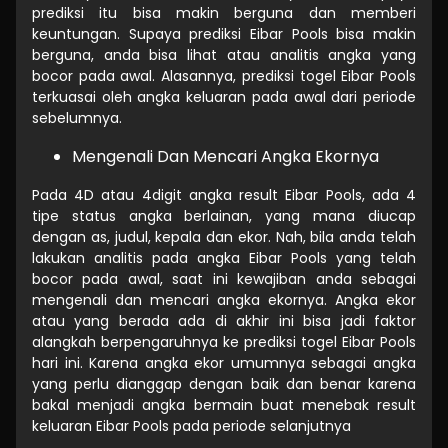
prediksi itu bisa makin berguna dan memberi
keuntungan. Supaya prediksi Eibar Pools bisa makin
berguna, anda bisa lihat atau analitis angka yang
bocor pada awal. Alasannya, prediksi togel Eibar Pools
terkuasai oleh angka keluaran pada awal dari periode
sebelumnya.
Mengenali Dan Mencari Angka Ekornya
Pada 4D atau 4digit angka result Eibar Pools, ada 4
tipe status angka berlainan, yang mana diucap
dengan as, judul, kepala dan ekor. Nah, bila anda telah
lakukan analitis pada angka Eibar Pools yang telah
bocor pada awal, saat ini kewajiban anda sebagai
mengenali dan mencari angka ekornya. Angka ekor
atau yang berada ada di akhir ini bisa jadi faktor
alangkah berpengaruhnya ke prediksi togel Eibar Pools
hari ini. Karena angka ekor umumnya sebagai angka
yang perlu dianggap dengan baik dan benar karena
bakal menjadi angka bermain buat menebak result
keluaran Eibar Pools pada periode selanjutnya