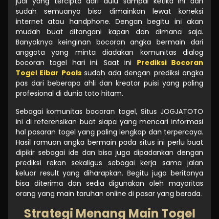
judi yang tercipta dari dulu sampai ketika ini dan
sudah semuanya bisa dimainkan lewat koneksi
internet atau handphone. Dengan begitu ini akan
mudah buat ditangani kapan dan dimana saja.
Banyaknya keinginan bocoran angka bermain dari
anggota yang minta diadakan komunitas dialog
bocoran togel hari ini. Saat ini
Prediksi Bocoran
Togel Eibar Pools
sudah ada dengan prediksi angka
pas dari beberapa ahli dan kreator puisi yang paling
profesional di dunia toto hitam.
Sebagai komunitas bocoran togel, Situs JOGJATOTO
ini di referensikan buat siapa yang mencari informasi
hal pasaran togel yang paling lengkap dan terpercaya.
Hasil ramuan angka bermain pada situs ini perlu buat
dipikir sebagai ide dan bisa juga dipadankan dengan
prediksi rekan sekaligus sebagai kerja sama jalan
keluar result yang diharapkan. Begitu juga beritanya
bisa diterima dan sedia digunakan oleh mayoritas
orang yang main taruhan online di pasar yang berada.
Strategi Menang Main Togel