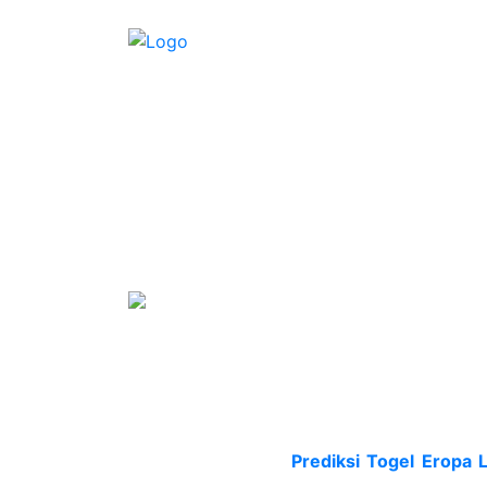
PREDIK
Prediksi Togel 
Selamat datang di
Prediksi Togel Eropa 