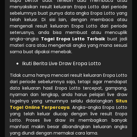
siapa bettor buat terlebih dulu membaca atau
menyaksikan result keluaran Eropa Lotto dari periode
sebelumnya buat punya data angka Eropa Lotto yang
telah keluar. Di sisi lain, dengan membaca atau
mengenali result keluaran Eropa Lotto dari periode
seterusnya, anda bisa membuat atau mencuplik
angka-angka
Togel Eropa Lotto Terbaik
buat jadi
materi cara atau mengenali angka yang mana sesuai
sama buat dipakai menebak.
Ikuti Berita Live Draw Eropa Lotto
Tidak cuma hanya mencari result keluaran Eropa Lotto
dari periode sebelumnya saja, tetapi agar mendapat
data keluaran hasil Eropa Lotto tercepat, gampang,
nyaman dan lengkap, anda harus pelajari live draw
togelnya yang umumnya selalu didatangkan
Situs
Togel Online Terpercaya
. Angka-angka Eropa Lotto
yang telah keluar diucap dengan live result Eropa
Lotto. Proses live draw ini membagikan banyak
manfaat makin besar dibandingkan keluaran angka
yang diundi dengan memakai cara lama.