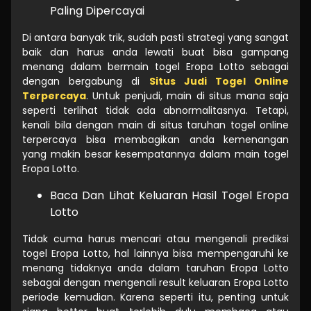
Paling Dipercayai
Di antara banyak trik, sudah pasti strategi yang sangat
baik dan harus anda lewati buat bisa gampang
menang dalam bermain togel Eropa Lotto sebagai
dengan bergabung di
Situs Judi Togel Online
Terpercaya
. Untuk penjudi, main di situs mana saja
seperti terlihat tidak ada abnormalitasnya. Tetapi,
kenali bila dengan main di situs taruhan togel online
terpercaya bisa membagikan anda kemenangan
yang makin besar kesempatannya dalam main togel
Eropa Lotto.
Baca Dan Lihat Keluaran Hasil Togel Eropa
Lotto
Tidak cuma harus mencari atau mengenali prediksi
togel Eropa Lotto, hal lainnya bisa mempengaruhi ke
menang tidaknya anda dalam taruhan Eropa Lotto
sebagai dengan mengenali result keluaran Eropa Lotto
periode kemudian. Karena seperti itu, penting untuk