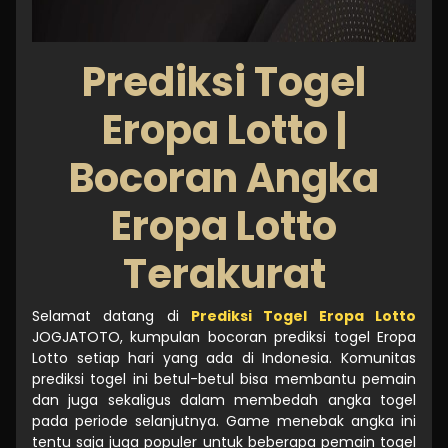
Prediksi Togel
Eropa Lotto |
Bocoran Angka
Eropa Lotto
Terakurat
Selamat datang di
Prediksi Togel Eropa Lotto
JOGJATOTO, kumpulan bocoran prediksi togel Eropa
Lotto setiap hari yang ada di Indonesia. Komunitas
prediksi togel ini betul-betul bisa membantu pemain
dan juga sekaligus dalam membedah angka togel
pada periode selanjutnya. Game menebak angka ini
tentu saja juga populer untuk beberapa pemain togel