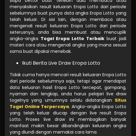
siapa bettor buat terlebih dulu membaca atau
menyaksikan result keluaran Eropa Lotto dari periode
sebelumnya buat punya data angka Eropa Lotto yang
telah keluar. Di sisi lain, dengan membaca atau
mengenali result keluaran Eropa Lotto dari periode
seterusnya, anda bisa membuat atau mencuplik
angka-angka
Togel Eropa Lotto Terbaik
buat jadi
materi cara atau mengenali angka yang mana sesuai
sama buat dipakai menebak.
Ikuti Berita Live Draw Eropa Lotto
Tidak cuma hanya mencari result keluaran Eropa Lotto
dari periode sebelumnya saja, tetapi agar mendapat
data keluaran hasil Eropa Lotto tercepat, gampang,
nyaman dan lengkap, anda harus pelajari live draw
togelnya yang umumnya selalu didatangkan
Situs
Togel Online Terpercaya
. Angka-angka Eropa Lotto
yang telah keluar diucap dengan live result Eropa
Lotto. Proses live draw ini membagikan banyak
manfaat makin besar dibandingkan keluaran angka
yang diundi dengan memakai cara lama.