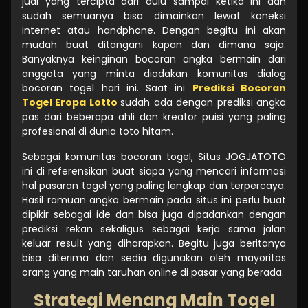
judi yang tercipta dari dulu sampai ketika ini dan
sudah semuanya bisa dimainkan lewat koneksi
internet atau handphone. Dengan begitu ini akan
mudah buat ditangani kapan dan dimana saja.
Banyaknya keinginan bocoran angka bermain dari
anggota yang minta diadakan komunitas dialog
bocoran togel hari ini. Saat ini
Prediksi Bocoran
Togel Eropa Lotto
sudah ada dengan prediksi angka
pas dari beberapa ahli dan kreator puisi yang paling
profesional di dunia toto hitam.
Sebagai komunitas bocoran togel, Situs JOGJATOTO
ini di referensikan buat siapa yang mencari informasi
hal pasaran togel yang paling lengkap dan terpercaya.
Hasil ramuan angka bermain pada situs ini perlu buat
dipikir sebagai ide dan bisa juga dipadankan dengan
prediksi rekan sekaligus sebagai kerja sama jalan
keluar result yang diharapkan. Begitu juga beritanya
bisa diterima dan sedia digunakan oleh mayoritas
orang yang main taruhan online di pasar yang berada.
Strategi Menang Main Togel