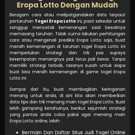
Eropa Lotto Dengan Mudah
Beragam cara atau melipatgandakan data terpaut
pertaruhan
Togel Eropa Lotto
ini, pasti sekedar untuk
sanggup mencetak kemenangan saat besoknya
memasang taruhan. Tidak cuma lakukan perhitungan
cara atau mengenali prediksi Eropa Lotto saja, buat
meraih kemenangan di taruhan togel Eropa Lotto ini
memperlukan strategi dan trik pas supaya
kesempatan menangnya jadi terus jadi besar. Tanpa
memiliki strategi terbaik, rasanya susah untuk siapa
buat bisa meraih kemenangan di game togel Eropa
Lotto ini
Sampai dari itu, buat membagikan keringanan
menang untuk anda, di sini kita akan memberikan
data tips dan trik menang main togel Eropa Lotto. Buat
lebih gampang ketahuinya, berikut sejumlah strategi
yang pantas anda coba pakai agar menang main
Eropa Lotto online, ialah:
Bermain Dan Daftar Situs Judi Togel Online