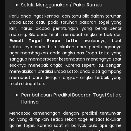
Selalu Menggunakan / Pakai Rumus
Perlu anda ingat kembali dan tahu bila dalam taruhan
Eropa Lotto atau pada taruhan pasaran togel yang
lain, harus dicoba perhitungan yang benar-benar
matang. Bila anda telah membuat angka terbaik dari
Result Togel Eropa Lotto
awalannya, buat
seterusnya anda bisa lakukan cara perhitungannya
agar membagikan anda angka pas Eropa Lotto yang
sanggup memperbesar kesempatan menangnya saat
esoknya menebak angka. Karena seperti itu, dengan
menyaksikan prediksi Eropa Lotto, anda bisa gampang
membuat cara dengan angka- angka terbaik yang
telah didapatkan.
Pembahasan Prediksi Bocoran Togel Setiap
Harinya
Mencetak kemenangan dengan prediksi tentunyan
hal yang diimpikan setiap rekan togeller saat lakukan
game togel. Karena saat ini banyak pula tipe game