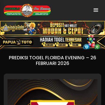
PREDIKSI TOGEL FLORIDA EVENING – 26
FEBRUARI 2026