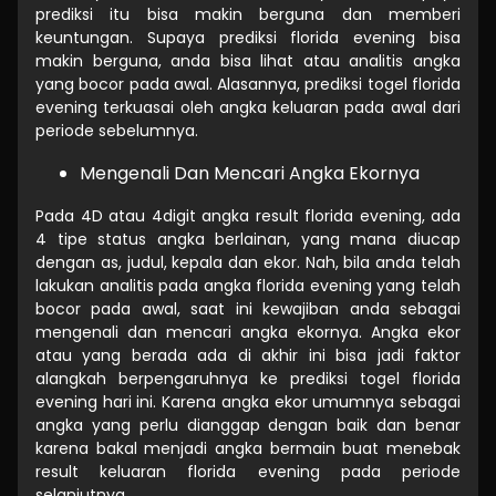
prediksi itu bisa makin berguna dan memberi
keuntungan. Supaya prediksi florida evening bisa
makin berguna, anda bisa lihat atau analitis angka
yang bocor pada awal. Alasannya, prediksi togel florida
evening terkuasai oleh angka keluaran pada awal dari
periode sebelumnya.
Mengenali Dan Mencari Angka Ekornya
Pada 4D atau 4digit angka result florida evening, ada
4 tipe status angka berlainan, yang mana diucap
dengan as, judul, kepala dan ekor. Nah, bila anda telah
lakukan analitis pada angka florida evening yang telah
bocor pada awal, saat ini kewajiban anda sebagai
mengenali dan mencari angka ekornya. Angka ekor
atau yang berada ada di akhir ini bisa jadi faktor
alangkah berpengaruhnya ke prediksi togel florida
evening hari ini. Karena angka ekor umumnya sebagai
angka yang perlu dianggap dengan baik dan benar
karena bakal menjadi angka bermain buat menebak
result keluaran florida evening pada periode
selanjutnya