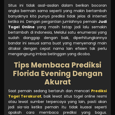
Situs ini tidak asal-asalan dalam berikan bocoran
angka bermain sama seperti yang makin bertambah
banyaknya kita punya prediksi tidak jelas di internet
ketika ini. Dengan pergantian jumlahnya pemain
Judi
Togel Online
yang masih tetap jadi lalu semakin
bertambah di Indonesia, Melalui satu enumerasi yang
sudah dianggap dengan baik, diperhitungkannya
bandar ini sesuai sama buat yang menyenangi main
ditaksir dengan cepat nama lain efisien tak perlu
mengangsung imbas betinggan yang dicoba.
Tips Membaca Prediksi
Florida Evening Dengan
Akurat
Saat pemain sedang bertaruh dan mencari
Prediksi
Togel Terakurat
, baik lewat situs togel online resmi
atau lewat sumber terpercaya yang lain, pasti akan
jadi sia-sia ketika pemain itu tidak kuasai seperti
apakah cara membaca prediksi yang bagus.