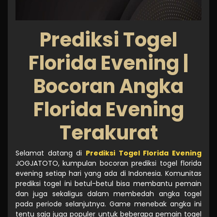
Prediksi Togel
Florida Evening |
Bocoran Angka
Florida Evening
Terakurat
Selamat datang di
Prediksi Togel Florida Evening
JOGJATOTO, kumpulan bocoran prediksi togel florida
evening setiap hari yang ada di Indonesia. Komunitas
prediksi togel ini betul-betul bisa membantu pemain
dan juga sekaligus dalam membedah angka togel
pada periode selanjutnya. Game menebak angka ini
tentu saja juga populer untuk beberapa pemain togel