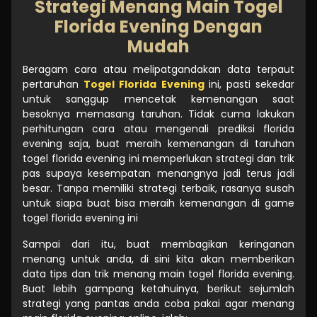
Strategi Menang Main Togel
Florida Evening Dengan
Mudah
Beragam cara atau melipatgandakan data terpaut
pertaruhan
Togel Florida Evening
ini, pasti sekedar
untuk sanggup mencetak kemenangan saat
besoknya memasang taruhan. Tidak cuma lakukan
perhitungan cara atau mengenali prediksi florida
evening saja, buat meraih kemenangan di taruhan
togel florida evening ini memperlukan strategi dan trik
pas supaya kesempatan menangnya jadi terus jadi
besar. Tanpa memiliki strategi terbaik, rasanya susah
untuk siapa buat bisa meraih kemenangan di game
togel florida evening ini
Sampai dari itu, buat membagikan keringanan
menang untuk anda, di sini kita akan memberikan
data tips dan trik menang main togel florida evening.
Buat lebih gampang ketahuinya, berikut sejumlah
strategi yang pantas anda coba pakai agar menang