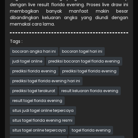
dengan live result florida evening. Proses live draw ini
membagikan banyak manfaat makin besar
dibandingkan keluaran angka yang diundi dengan
memakai cara lama.
Tags :
bocoran angka hari ini
bocoran togel hari ini
judi togel online
prediksi bocoran togel florida evening
prediksi florida evening
prediksi togel florida evening
prediksi togel florida evening hari ini
prediksi togel terakurat
result keluaran florida evening
result togel florida evening
situs judi togel online terpercaya
situs togel florida evening resmi
situs togel online terpercaya
togel florida evening