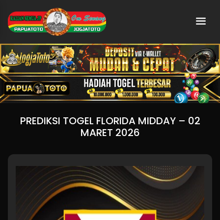
PREDIKSI TOGEL FLORIDA MIDDAY – 02
MARET 2026