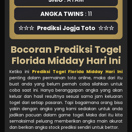
ANGKA TWINS
:
11
☆☆☆
Prediksi Jogja Toto
☆☆☆
Bocoran Prediksi Togel
Florida Midday Hari Ini
Ketika ini
Prediksi Togel Florida Midday Hari Ini
penting dalam permainan toto online, maka dari itu
buat anda yang belum pernah coba silahkan untuk
coba saat ini. Hanya beranggapan angka yang akan
keluar dan hasil resultnya sesuai sama jam keluaran
togel dari setiap pasaran. Tapi bagaimana orang bisa
yakin dengan angka yang kami sediakan untuk anda
jadikan pacuan dalam game togel. Maka dari itu kita
semaksimal peluang memberikan angka main akurat
dan berikan angka stock prediksi sendiri untuk bettor.