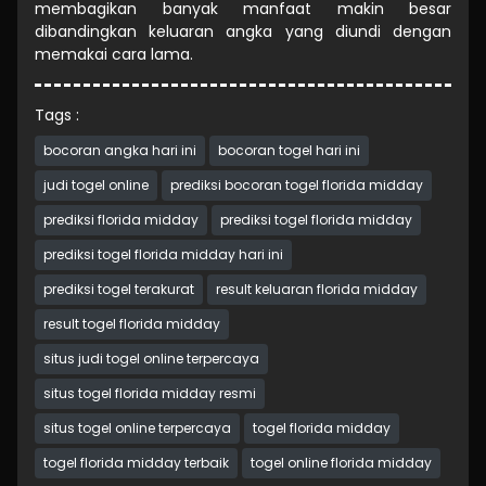
membagikan banyak manfaat makin besar
dibandingkan keluaran angka yang diundi dengan
memakai cara lama.
Tags :
bocoran angka hari ini
bocoran togel hari ini
judi togel online
prediksi bocoran togel florida midday
prediksi florida midday
prediksi togel florida midday
prediksi togel florida midday hari ini
prediksi togel terakurat
result keluaran florida midday
result togel florida midday
situs judi togel online terpercaya
situs togel florida midday resmi
situs togel online terpercaya
togel florida midday
togel florida midday terbaik
togel online florida midday