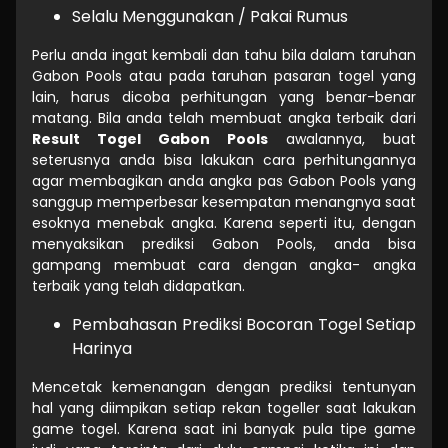
Selalu Menggunakan / Pakai Rumus
Perlu anda ingat kembali dan tahu bila dalam taruhan
Gabon Pools atau pada taruhan pasaran togel yang
lain, harus dicoba perhitungan yang benar-benar
matang. Bila anda telah membuat angka terbaik dari
Result Togel Gabon Pools
awalannya, buat
seterusnya anda bisa lakukan cara perhitungannya
agar membagikan anda angka pas Gabon Pools yang
sanggup memperbesar kesempatan menangnya saat
esoknya menebak angka. Karena seperti itu, dengan
menyaksikan prediksi Gabon Pools, anda bisa
gampang membuat cara dengan angka- angka
terbaik yang telah didapatkan.
Pembahasan Prediksi Bocoran Togel Setiap
Harinya
Mencetak kemenangan dengan prediksi tentunyan
hal yang diimpikan setiap rekan togeller saat lakukan
game togel. Karena saat ini banyak pula tipe game