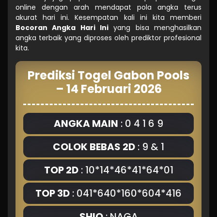
online dengan arah mendapat pola angka terus
akurat hari ini. Kesempatan kali ini kita memberi
Bocoran Angka Hari Ini
yang bisa menghasilkan
angka terbaik yang diproses oleh prediktor profesional
kita.
Prediksi Togel Gabon Pools
– 14 Februari 2026
ANGKA MAIN
:
0 4 1 6 9
COLOK BEBAS 2D
:
9 & 1
TOP 2D
:
10*14*46*41*64*01
TOP 3D
:
041*640*160*604*416
SHIO
:
NAGA