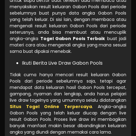
untuk siapa bettor buat terlebih dulu membaca atau
menyaksikan result keluaran Gabon Pools dari periode
sebelumnya buat punya data angka Gabon Pools
yang telah keluar. Di sisi lain, dengan membaca atau
mengenali result keluaran Gabon Pools dari periode
seterusnya, anda bisa membuat atau mencuplik
angka-angka
Togel Gabon Pools Terbaik
buat jadi
materi cara atau mengenali angka yang mana sesuai
sama buat dipakai menebak.
Ikuti Berita Live Draw Gabon Pools
Tidak cuma hanya mencari result keluaran Gabon
Pools dari periode sebelumnya saja, tetapi agar
mendapat data keluaran hasil Gabon Pools tercepat,
gampang, nyaman dan lengkap, anda harus pelajari
live draw togelnya yang umumnya selalu didatangkan
Situs Togel Online Terpercaya
. Angka-angka
Gabon Pools yang telah keluar diucap dengan live
result Gabon Pools. Proses live draw ini membagikan
banyak manfaat makin besar dibandingkan keluaran
angka yang diundi dengan memakai cara lama.