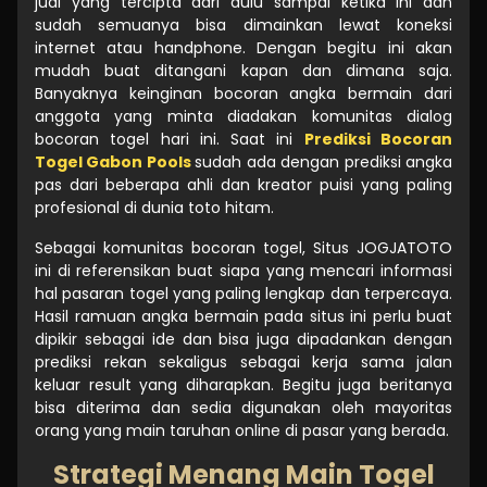
judi yang tercipta dari dulu sampai ketika ini dan
sudah semuanya bisa dimainkan lewat koneksi
internet atau handphone. Dengan begitu ini akan
mudah buat ditangani kapan dan dimana saja.
Banyaknya keinginan bocoran angka bermain dari
anggota yang minta diadakan komunitas dialog
bocoran togel hari ini. Saat ini
Prediksi Bocoran
Togel Gabon Pools
sudah ada dengan prediksi angka
pas dari beberapa ahli dan kreator puisi yang paling
profesional di dunia toto hitam.
Sebagai komunitas bocoran togel, Situs JOGJATOTO
ini di referensikan buat siapa yang mencari informasi
hal pasaran togel yang paling lengkap dan terpercaya.
Hasil ramuan angka bermain pada situs ini perlu buat
dipikir sebagai ide dan bisa juga dipadankan dengan
prediksi rekan sekaligus sebagai kerja sama jalan
keluar result yang diharapkan. Begitu juga beritanya
bisa diterima dan sedia digunakan oleh mayoritas
orang yang main taruhan online di pasar yang berada.
Strategi Menang Main Togel