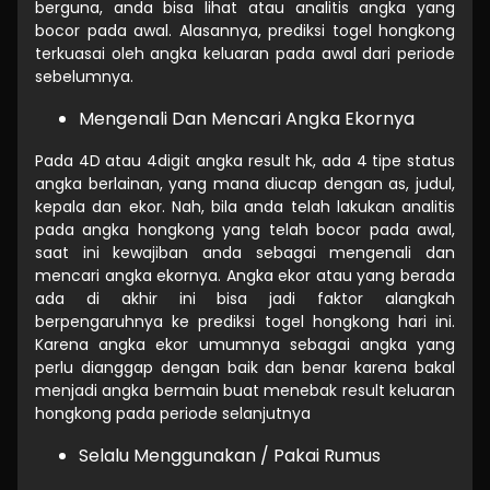
berguna, anda bisa lihat atau analitis angka yang
bocor pada awal. Alasannya, prediksi togel hongkong
terkuasai oleh angka keluaran pada awal dari periode
sebelumnya.
Mengenali Dan Mencari Angka Ekornya
Pada 4D atau 4digit angka result hk, ada 4 tipe status
angka berlainan, yang mana diucap dengan as, judul,
kepala dan ekor. Nah, bila anda telah lakukan analitis
pada angka hongkong yang telah bocor pada awal,
saat ini kewajiban anda sebagai mengenali dan
mencari angka ekornya. Angka ekor atau yang berada
ada di akhir ini bisa jadi faktor alangkah
berpengaruhnya ke prediksi togel hongkong hari ini.
Karena angka ekor umumnya sebagai angka yang
perlu dianggap dengan baik dan benar karena bakal
menjadi angka bermain buat menebak result keluaran
hongkong pada periode selanjutnya
Selalu Menggunakan / Pakai Rumus