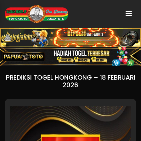
PREDIKSI TOGEL HONGKONG – 18 FEBRUARI
2026