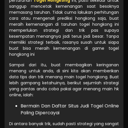
pertaruhan
Togel Hongkong
ini, pasti sekedar untuk
sanggup mencetak kemenangan saat besoknya
memasang taruhan. Tidak cuma lakukan perhitungan
cara atau mengenali prediksi hongkong saja, buat
meraih kemenangan di taruhan togel hongkong ini
memperlukan strategi dan trik pas supaya
kesempatan menangnya jadi terus jadi besar. Tanpa
memiliki strategi terbaik, rasanya susah untuk siapa
buat bisa meraih kemenangan di game togel
hongkong ini
Sampai dari itu, buat membagikan keringanan
menang untuk anda, di sini kita akan memberikan
data tips dan trik menang main togel hongkong. Buat
lebih gampang ketahuinya, berikut sejumlah strategi
yang pantas anda coba pakai agar menang main hk
online, ialah:
Bermain Dan Daftar Situs Judi Togel Online
Paling Dipercayai
Di antara banyak trik, sudah pasti strategi yang sangat