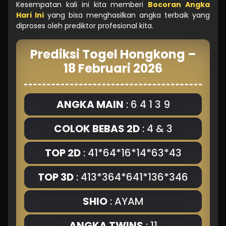
Kesempatan kali ini kita memberi
Bocoran Angka
Hari Ini
yang bisa menghasilkan angka terbaik yang
diproses oleh prediktor profesional kita.
Prediksi Togel Hongkong –
18 Februari 2026
ANGKA MAIN
:
6 4 1 3 9
COLOK BEBAS 2D
:
4 & 3
TOP 2D
:
41*64*16*14*63*43
TOP 3D
:
413*364*641*136*346
SHIO
:
AYAM
ANGKA TWINS
:
11