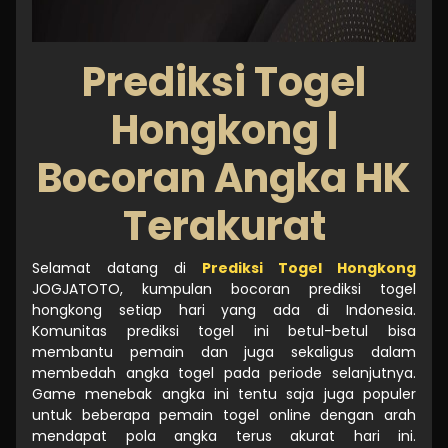
Prediksi Togel
Hongkong |
Bocoran Angka HK
Terakurat
Selamat datang di
Prediksi Togel Hongkong
JOGJATOTO, kumpulan bocoran prediksi togel
hongkong setiap hari yang ada di Indonesia.
Komunitas prediksi togel ini betul-betul bisa
membantu pemain dan juga sekaligus dalam
membedah angka togel pada periode selanjutnya.
Game menebak angka ini tentu saja juga populer
untuk beberapa pemain togel online dengan arah
mendapat pola angka terus akurat hari ini.