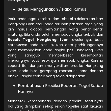
Selalu Menggunakan / Pakai Rumus
Perlu anda ingat kembali dan tahu bila dalam taruhan
Hongkong Even atau pada taruhan pasaran togel yang
lain, harus dicoba perhitungan yang benar-benar
matang. Bila anda telah membuat angka terbaik dari
Result Togel Hongkong Even
awalannya, buat
seterusnya anda bisa lakukan cara perhitungannya
agar membagikan anda angka pas Hongkong Even
yang sanggup memperbesar kesempatan
menangnya saat esoknya menebak angka. Karena
seperti itu, dengan menyaksikan prediksi Hongkong
Even, anda bisa gampang membuat cara dengan
angka- angka terbaik yang telah didapatkan.
Pembahasan Prediksi Bocoran Togel Setiap
Harinya
Mencetak kemenangan dengan prediksi tentunyan
hal yang diimpikan setiap rekan togeller saat lakukan