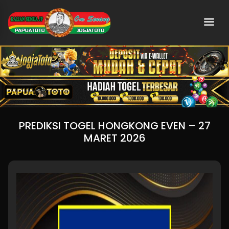
PREDIKSI TOGEL HONGKONG EVEN – 27
MARET 2026