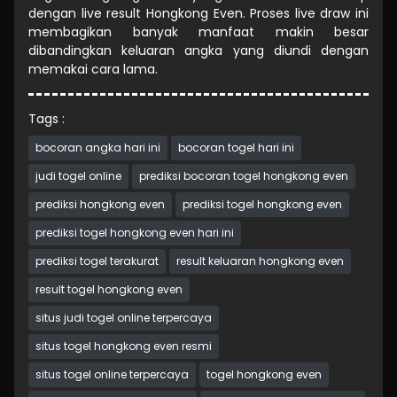
dengan live result Hongkong Even. Proses live draw ini
membagikan banyak manfaat makin besar
dibandingkan keluaran angka yang diundi dengan
memakai cara lama.
Tags :
bocoran angka hari ini
bocoran togel hari ini
judi togel online
prediksi bocoran togel hongkong even
prediksi hongkong even
prediksi togel hongkong even
prediksi togel hongkong even hari ini
prediksi togel terakurat
result keluaran hongkong even
result togel hongkong even
situs judi togel online terpercaya
situs togel hongkong even resmi
situs togel online terpercaya
togel hongkong even