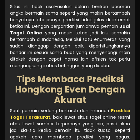
Situs ini tidak asal-asalan dalam berikan bocoran
angka bermain sama seperti yang makin bertambah
banyaknya kita punya prediksi tidak jelas di internet
ketika ini. Dengan pergantian jumlahnya pemain
Judi
Togel Online
yang masih tetap jadi lalu semakin
bertambah di Indonesia, Melalui satu enumerasi yang
sudah dianggap dengan baik, diperhitungkannya
bandar ini sesuai sama buat yang menyenangi main
ditaksir dengan cepat nama lain efisien tak perlu
mengangsung imbas betinggan yang dicoba.
Tips Membaca Prediksi
Hongkong Even Dengan
Akurat
Saat pemain sedang bertaruh dan mencari
Prediksi
Togel Terakurat
, baik lewat situs togel online resmi
atau lewat sumber terpercaya yang lain, pasti akan
jadi sia-sia ketika pemain itu tidak kuasai seperti
apakah cara membaca prediksi yang bagus.