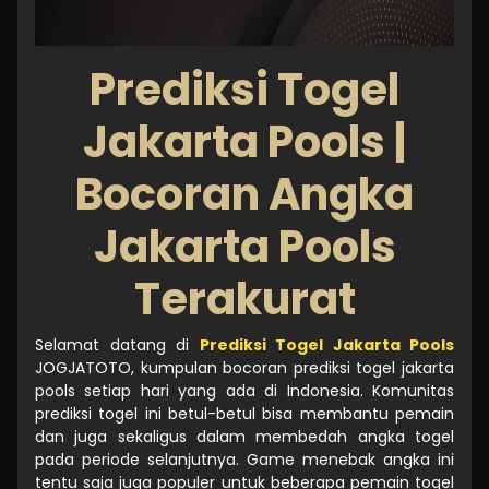
Prediksi Togel
Jakarta Pools |
Bocoran Angka
Jakarta Pools
Terakurat
Selamat datang di
Prediksi Togel Jakarta Pools
JOGJATOTO, kumpulan bocoran prediksi togel jakarta
pools setiap hari yang ada di Indonesia. Komunitas
prediksi togel ini betul-betul bisa membantu pemain
dan juga sekaligus dalam membedah angka togel
pada periode selanjutnya. Game menebak angka ini
tentu saja juga populer untuk beberapa pemain togel