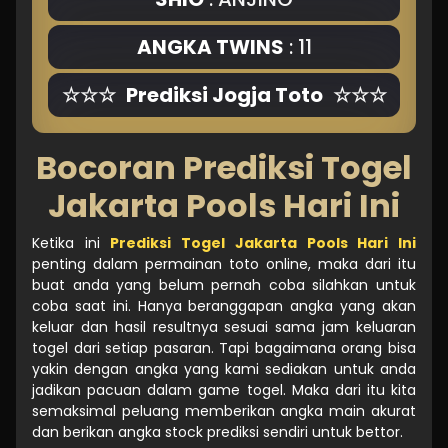
ANGKA TWINS
:
11
☆☆☆
Prediksi Jogja Toto
☆☆☆
Bocoran Prediksi Togel
Jakarta Pools Hari Ini
Ketika ini
Prediksi Togel Jakarta Pools Hari Ini
penting dalam permainan toto online, maka dari itu
buat anda yang belum pernah coba silahkan untuk
coba saat ini. Hanya beranggapan angka yang akan
keluar dan hasil resultnya sesuai sama jam keluaran
togel dari setiap pasaran. Tapi bagaimana orang bisa
yakin dengan angka yang kami sediakan untuk anda
jadikan pacuan dalam game togel. Maka dari itu kita
semaksimal peluang memberikan angka main akurat
dan berikan angka stock prediksi sendiri untuk bettor.