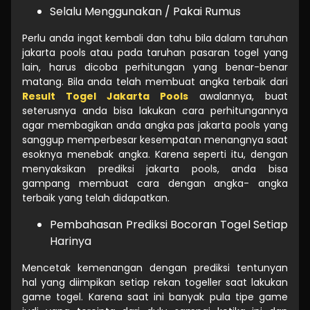
Selalu Menggunakan / Pakai Rumus
Perlu anda ingat kembali dan tahu bila dalam taruhan
jakarta pools atau pada taruhan pasaran togel yang
lain, harus dicoba perhitungan yang benar-benar
matang. Bila anda telah membuat angka terbaik dari
Result Togel Jakarta Pools
awalannya, buat
seterusnya anda bisa lakukan cara perhitungannya
agar membagikan anda angka pas jakarta pools yang
sanggup memperbesar kesempatan menangnya saat
esoknya menebak angka. Karena seperti itu, dengan
menyaksikan prediksi jakarta pools, anda bisa
gampang membuat cara dengan angka- angka
terbaik yang telah didapatkan.
Pembahasan Prediksi Bocoran Togel Setiap
Harinya
Mencetak kemenangan dengan prediksi tentunyan
hal yang diimpikan setiap rekan togeller saat lakukan
game togel. Karena saat ini banyak pula tipe game