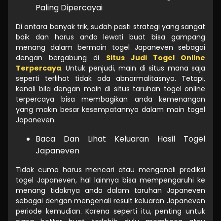
Paling Dipercayai
Di antara banyak trik, sudah pasti strategi yang sangat
baik dan harus anda lewati buat bisa gampang
menang dalam bermain togel Japaneven sebagai
dengan bergabung di
Situs Judi Togel Online
Terpercaya
. Untuk penjudi, main di situs mana saja
seperti terlihat tidak ada abnormalitasnya. Tetapi,
kenali bila dengan main di situs taruhan togel online
terpercaya bisa membagikan anda kemenangan
yang makin besar kesempatannya dalam main togel
Japaneven.
Baca Dan Lihat Keluaran Hasil Togel
Japaneven
Tidak cuma harus mencari atau mengenali prediksi
togel Japaneven, hal lainnya bisa mempengaruhi ke
menang tidaknya anda dalam taruhan Japaneven
sebagai dengan mengenali result keluaran Japaneven
periode kemudian. Karena seperti itu, penting untuk