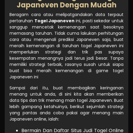
Japaneven Dengan Mudah
Beragam cara atau melipatgandakan data terpaut
pertaruhan
Togel Japaneven
ini, pasti sekedar untuk
sanggup mencetak kemenangan saat besoknya
memasang taruhan. Tidak cuma lakukan perhitungan
cara atau mengenali prediksi Japaneven saja, buat
meraih kemenangan di taruhan togel Japaneven ini
memperlukan strategi dan trik pas supaya
kesempatan menangnya jadi terus jadi besar. Tanpa
memiliki strategi terbaik, rasanya susah untuk siapa
buat bisa meraih kemenangan di game togel
Japaneven ini
Sampai dari itu, buat membagikan keringanan
menang untuk anda, di sini kita akan memberikan
data tips dan trik menang main togel Japaneven. Buat
lebih gampang ketahuinya, berikut sejumlah strategi
yang pantas anda coba pakai agar menang main
Japaneven online, ialah:
Bermain Dan Daftar Situs Judi Togel Online