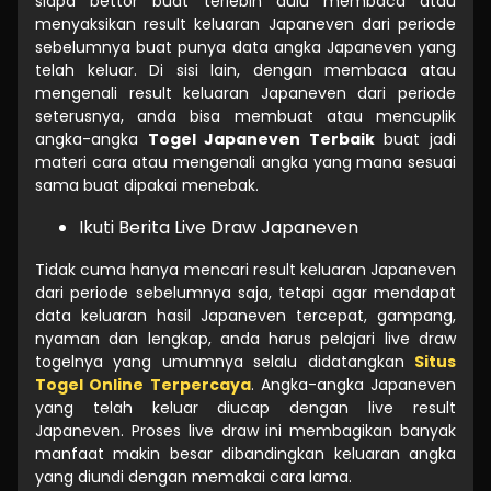
siapa bettor buat terlebih dulu membaca atau
menyaksikan result keluaran Japaneven dari periode
sebelumnya buat punya data angka Japaneven yang
telah keluar. Di sisi lain, dengan membaca atau
mengenali result keluaran Japaneven dari periode
seterusnya, anda bisa membuat atau mencuplik
angka-angka
Togel Japaneven Terbaik
buat jadi
materi cara atau mengenali angka yang mana sesuai
sama buat dipakai menebak.
Ikuti Berita Live Draw Japaneven
Tidak cuma hanya mencari result keluaran Japaneven
dari periode sebelumnya saja, tetapi agar mendapat
data keluaran hasil Japaneven tercepat, gampang,
nyaman dan lengkap, anda harus pelajari live draw
togelnya yang umumnya selalu didatangkan
Situs
Togel Online Terpercaya
. Angka-angka Japaneven
yang telah keluar diucap dengan live result
Japaneven. Proses live draw ini membagikan banyak
manfaat makin besar dibandingkan keluaran angka
yang diundi dengan memakai cara lama.