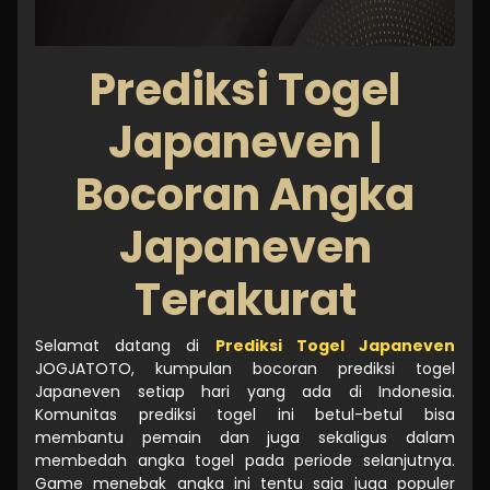
Prediksi Togel
Japaneven |
Bocoran Angka
Japaneven
Terakurat
Selamat datang di
Prediksi Togel Japaneven
JOGJATOTO, kumpulan bocoran prediksi togel
Japaneven setiap hari yang ada di Indonesia.
Komunitas prediksi togel ini betul-betul bisa
membantu pemain dan juga sekaligus dalam
membedah angka togel pada periode selanjutnya.
Game menebak angka ini tentu saja juga populer