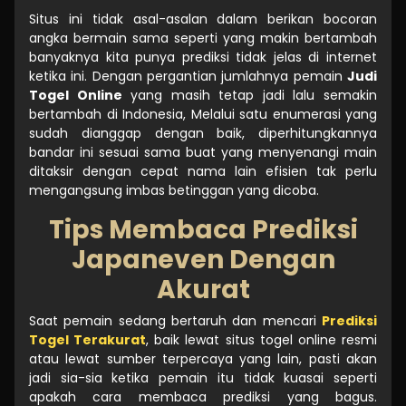
Situs ini tidak asal-asalan dalam berikan bocoran
angka bermain sama seperti yang makin bertambah
banyaknya kita punya prediksi tidak jelas di internet
ketika ini. Dengan pergantian jumlahnya pemain
Judi
Togel Online
yang masih tetap jadi lalu semakin
bertambah di Indonesia, Melalui satu enumerasi yang
sudah dianggap dengan baik, diperhitungkannya
bandar ini sesuai sama buat yang menyenangi main
ditaksir dengan cepat nama lain efisien tak perlu
mengangsung imbas betinggan yang dicoba.
Tips Membaca Prediksi
Japaneven Dengan
Akurat
Saat pemain sedang bertaruh dan mencari
Prediksi
Togel Terakurat
, baik lewat situs togel online resmi
atau lewat sumber terpercaya yang lain, pasti akan
jadi sia-sia ketika pemain itu tidak kuasai seperti
apakah cara membaca prediksi yang bagus.