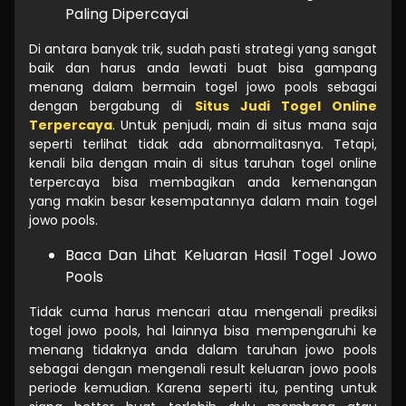
Paling Dipercayai
Di antara banyak trik, sudah pasti strategi yang sangat
baik dan harus anda lewati buat bisa gampang
menang dalam bermain togel jowo pools sebagai
dengan bergabung di
Situs Judi Togel Online
Terpercaya
. Untuk penjudi, main di situs mana saja
seperti terlihat tidak ada abnormalitasnya. Tetapi,
kenali bila dengan main di situs taruhan togel online
terpercaya bisa membagikan anda kemenangan
yang makin besar kesempatannya dalam main togel
jowo pools.
Baca Dan Lihat Keluaran Hasil Togel Jowo
Pools
Tidak cuma harus mencari atau mengenali prediksi
togel jowo pools, hal lainnya bisa mempengaruhi ke
menang tidaknya anda dalam taruhan jowo pools
sebagai dengan mengenali result keluaran jowo pools
periode kemudian. Karena seperti itu, penting untuk