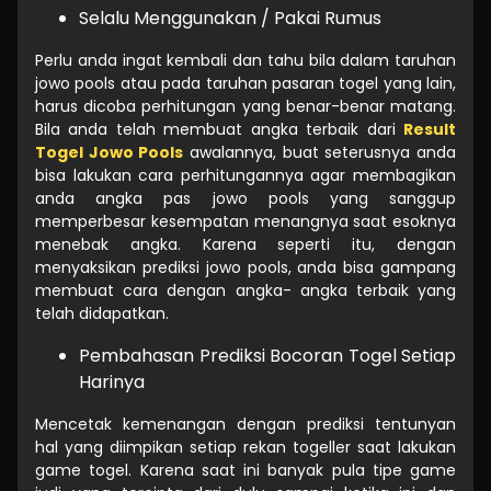
Selalu Menggunakan / Pakai Rumus
Perlu anda ingat kembali dan tahu bila dalam taruhan
jowo pools atau pada taruhan pasaran togel yang lain,
harus dicoba perhitungan yang benar-benar matang.
Bila anda telah membuat angka terbaik dari
Result
Togel Jowo Pools
awalannya, buat seterusnya anda
bisa lakukan cara perhitungannya agar membagikan
anda angka pas jowo pools yang sanggup
memperbesar kesempatan menangnya saat esoknya
menebak angka. Karena seperti itu, dengan
menyaksikan prediksi jowo pools, anda bisa gampang
membuat cara dengan angka- angka terbaik yang
telah didapatkan.
Pembahasan Prediksi Bocoran Togel Setiap
Harinya
Mencetak kemenangan dengan prediksi tentunyan
hal yang diimpikan setiap rekan togeller saat lakukan
game togel. Karena saat ini banyak pula tipe game