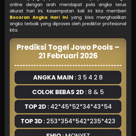
online dengan arah mendapat pola angka terus
akurat hari ini. Kesempatan kali ini kita memberi
Bocoran Angka Hari Ini
yang bisa menghasilkan
angka terbaik yang diproses oleh prediktor profesional
kita.
Prediksi Togel Jowo Pools –
21 Februari 2026
ANGKA MAIN
:
3 5 4 2 8
COLOK BEBAS 2D
:
8 & 5
TOP 2D
:
42*45*52*34*43*54
TOP 3D
:
253*354*542*235*423
SHIO
:
MONYET