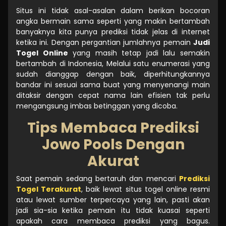
Situs ini tidak asal-asalan dalam berikan bocoran
angka bermain sama seperti yang makin bertambah
banyaknya kita punya prediksi tidak jelas di internet
ketika ini. Dengan pergantian jumlahnya pemain
Judi
Togel Online
yang masih tetap jadi lalu semakin
bertambah di Indonesia, Melalui satu enumerasi yang
sudah dianggap dengan baik, diperhitungkannya
bandar ini sesuai sama buat yang menyenangi main
ditaksir dengan cepat nama lain efisien tak perlu
mengangsung imbas betinggan yang dicoba.
Tips Membaca Prediksi
Jowo Pools Dengan
Akurat
Saat pemain sedang bertaruh dan mencari
Prediksi
Togel Terakurat
, baik lewat situs togel online resmi
atau lewat sumber terpercaya yang lain, pasti akan
jadi sia-sia ketika pemain itu tidak kuasai seperti
apakah cara membaca prediksi yang bagus.