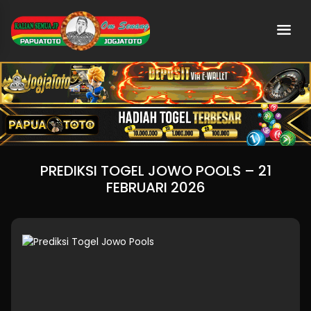
PREDIKSI TOGEL JOWO POOLS – 21
FEBRUARI 2026