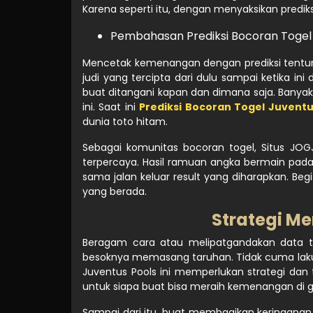
Karena seperti itu, dengan menyaksikan predi
Pembahasan Prediksi Bocoran Togel 
Mencetak kemenangan dengan prediksi tentunya
judi yang tercipta dari dulu sampai ketika i
buat ditangani kapan dan dimana saja. Banyak
ini. Saat ini
Prediksi Bocoran Togel Juvent
dunia toto hitam.
Sebagai komunitas bocoran togel, Situs JOG
terpercaya. Hasil ramuan angka bermain pada si
sama jalan keluar result yang diharapkan. Beg
yang berada.
Strategi M
Beragam cara atau melipatgandakan data 
besoknya memasang taruhan. Tidak cuma lakuk
Juventus Pools ini memperlukan strategi dan 
untuk siapa buat bisa meraih kemenangan di g
Sampai dari itu, buat membagikan keringanan 