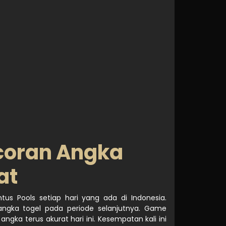
ocoran Angka
at
s Pools setiap hari yang ada di Indonesia.
angka togel pada periode selanjutnya. Game
ka terus akurat hari ini. Kesempatan kali ini