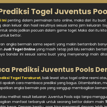
rediksi Togel Juventus Pool
 Ini
penting dalam permainan toto online, maka dari itu bua
akan keluar dan hasil resultnya sesuai sama jam keluaran to
untuk anda jadikan pacuan dalam game togel. Maka dari itu k
 untuk bettor.
coran angka bermain sama seperti yang makin bertambah banyakny
in
Judi Togel Online
yang masih tetap jadi lalu semakin berta
nya bandar ini sesuai sama buat yang menyenangi main ditaks
a Prediksi Juventus Pools D
ediksi Togel Terakurat
, baik lewat situs togel online resmi at
perti apakah cara membaca prediksi yang bagus. Ditambahkan, me
ndapatkan angka bermain pas yang sanggup membagikan keme
 melihat result keluaran Juventus Pools saja tanpa mengguna
agikan manfaat terbanyak untuk seorang bettor dalam main
T
 besar. Dengan begitu, agar bisa mengenali dengan lebih jel