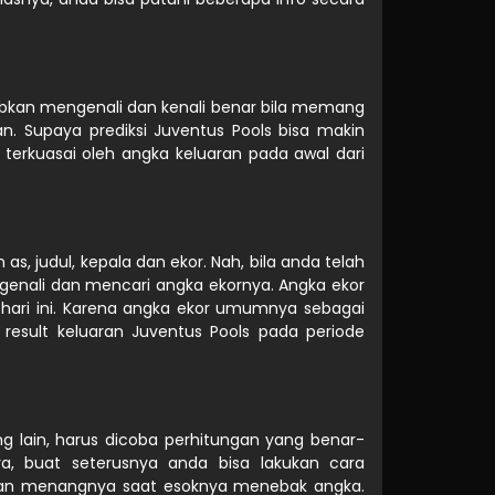
jibkan mengenali dan kenali benar bila memang
n. Supaya prediksi Juventus Pools bisa makin
s terkuasai oleh angka keluaran pada awal dari
s, judul, kepala dan ekor. Nah, bila anda telah
ngenali dan mencari angka ekornya. Angka ekor
s hari ini. Karena angka ekor umumnya sebagai
esult keluaran Juventus Pools pada periode
g lain, harus dicoba perhitungan yang benar-
, buat seterusnya anda bisa lakukan cara
an menangnya saat esoknya menebak angka.