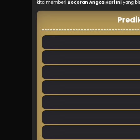
kita memberi
Bocoran Angka Hari Ini
yang bis
Predi