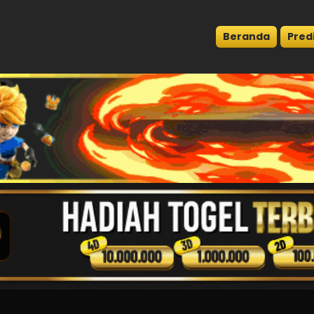
Beranda
Pred