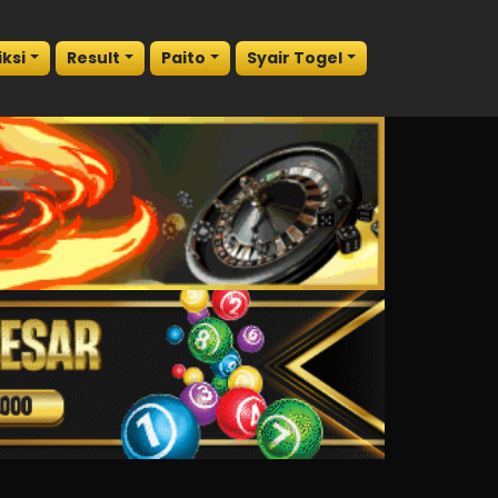
iksi
Result
Paito
Syair Togel