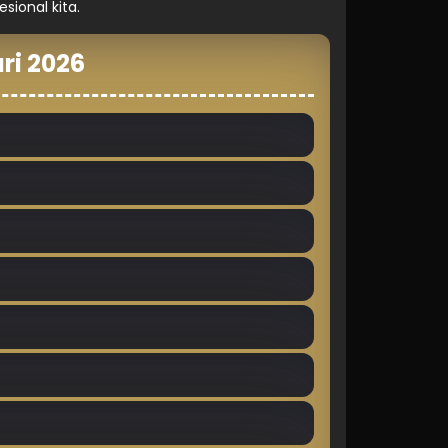
sional kita.
ri 2026