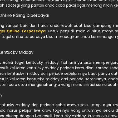
lah strategi yang pantas anda coba pakai agar menang main ken
Online Paling Dipercayai
i yang sangat baik dan harus anda lewati buat bisa gampang
ogel Online Terpercaya
. Untuk penjudi, main di situs mana sa
ruhan togel online terpercaya bisa membagikan anda kemenang
 Kentucky Midday
rediksi togel kentucky midday, hal lainnya bisa mempenga
ult keluaran kentucky midday periode kemudian. Karena seperti 
an kentucky midday dari periode sebelumnya buat punya data
esult keluaran kentucky midday dari periode seterusnya, a
ateri cara atau mengenali angka yang mana sesuai sama buat 
ay
entucky midday dari periode sebelumnya saja, tetapi agar m
da harus pelajari live draw togelnya yang umumnya selalu 
ar diucap dengan live result kentucky midday. Proses live dr