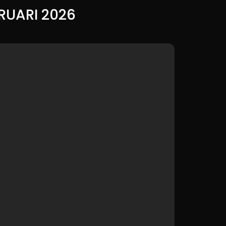
RUARI 2026