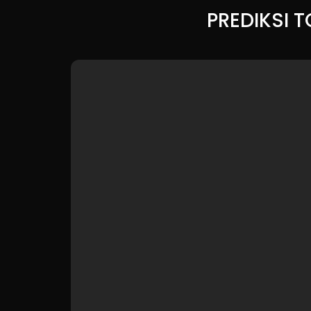
PREDIKSI 