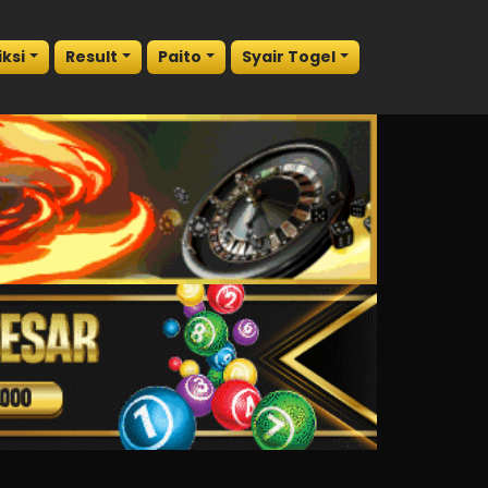
iksi
Result
Paito
Syair Togel