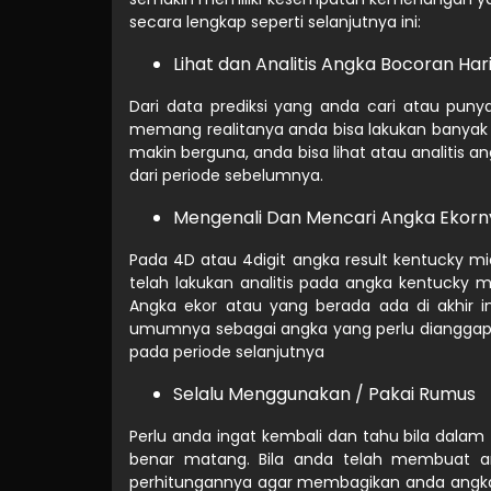
secara lengkap seperti selanjutnya ini:
Lihat dan Analitis Angka Bocoran Hari 
Dari data prediksi yang anda cari atau pun
memang realitanya anda bisa lakukan banyak 
makin berguna, anda bisa lihat atau analitis 
dari periode sebelumnya.
Mengenali Dan Mencari Angka Ekorn
Pada 4D atau 4digit angka result kentucky mi
telah lakukan analitis pada angka kentucky 
Angka ekor atau yang berada ada di akhir in
umumnya sebagai angka yang perlu dianggap 
pada periode selanjutnya
Selalu Menggunakan / Pakai Rumus
Perlu anda ingat kembali dan tahu bila dalam
benar matang. Bila anda telah membuat a
perhitungannya agar membagikan anda angk