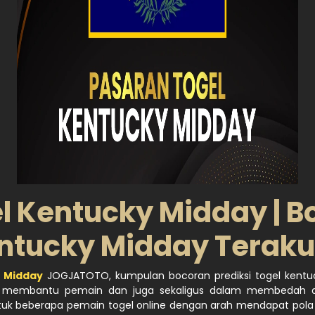
el Kentucky Midday | 
ntucky Midday Teraku
y Midday
JOGJATOTO, kumpulan bocoran prediksi togel kentuck
bisa membantu pemain dan juga sekaligus dalam membedah 
tuk beberapa pemain togel online dengan arah mendapat pola ang