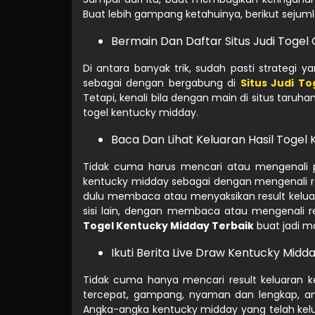
Buat lebih gampang ketahuinya, berikut sejum
Bermain Dan Daftar Situs Judi Togel 
Di antara banyak trik, sudah pasti strateg
sebagai dengan bergabung di
Situs Judi T
Tetapi, kenali bila dengan main di situs ta
togel kentucky midday.
Baca Dan Lihat Keluaran Hasil Togel
Tidak cuma harus mencari atau mengenali p
kentucky midday sebagai dengan mengenali res
dulu membaca atau menyaksikan result keluar
sisi lain, dengan membaca atau mengenali r
Togel Kentucky Midday Terbaik
buat jadi m
Ikuti Berita Live Draw Kentucky Midd
Tidak cuma hanya mencari result keluaran k
tercepat, gampang, nyaman dan lengkap, an
Angka-angka kentucky midday yang telah kelu