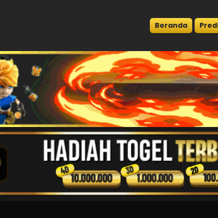
Beranda
Pred