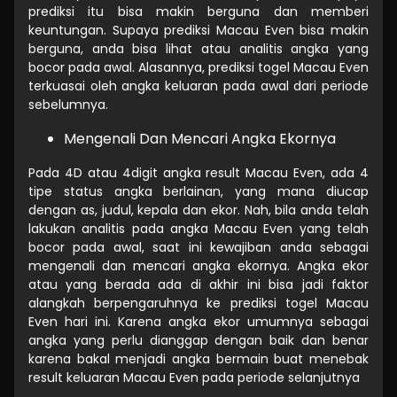
prediksi itu bisa makin berguna dan memberi
keuntungan. Supaya prediksi Macau Even bisa makin
berguna, anda bisa lihat atau analitis angka yang
bocor pada awal. Alasannya, prediksi togel Macau Even
terkuasai oleh angka keluaran pada awal dari periode
sebelumnya.
Mengenali Dan Mencari Angka Ekornya
Pada 4D atau 4digit angka result Macau Even, ada 4
tipe status angka berlainan, yang mana diucap
dengan as, judul, kepala dan ekor. Nah, bila anda telah
lakukan analitis pada angka Macau Even yang telah
bocor pada awal, saat ini kewajiban anda sebagai
mengenali dan mencari angka ekornya. Angka ekor
atau yang berada ada di akhir ini bisa jadi faktor
alangkah berpengaruhnya ke prediksi togel Macau
Even hari ini. Karena angka ekor umumnya sebagai
angka yang perlu dianggap dengan baik dan benar
karena bakal menjadi angka bermain buat menebak
result keluaran Macau Even pada periode selanjutnya