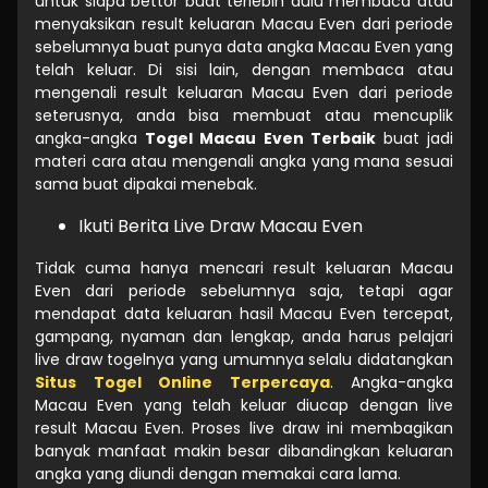
untuk siapa bettor buat terlebih dulu membaca atau
menyaksikan result keluaran Macau Even dari periode
sebelumnya buat punya data angka Macau Even yang
telah keluar. Di sisi lain, dengan membaca atau
mengenali result keluaran Macau Even dari periode
seterusnya, anda bisa membuat atau mencuplik
angka-angka
Togel Macau Even Terbaik
buat jadi
materi cara atau mengenali angka yang mana sesuai
sama buat dipakai menebak.
Ikuti Berita Live Draw Macau Even
Tidak cuma hanya mencari result keluaran Macau
Even dari periode sebelumnya saja, tetapi agar
mendapat data keluaran hasil Macau Even tercepat,
gampang, nyaman dan lengkap, anda harus pelajari
live draw togelnya yang umumnya selalu didatangkan
Situs Togel Online Terpercaya
. Angka-angka
Macau Even yang telah keluar diucap dengan live
result Macau Even. Proses live draw ini membagikan
banyak manfaat makin besar dibandingkan keluaran
angka yang diundi dengan memakai cara lama.