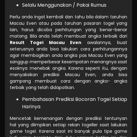
Selalu Menggunakan / Pakai Rumus
Perlu anda ingat kembali dan tahu bila dalam taruhan
Macau Even atau pada taruhan pasaran togel yang
lain, harus dicoba perhitungan yang benar-benar
matang. Bila anda telah membuat angka terbaik dari
Result Togel Macau Even
awalannya, buat
seterusnya anda bisa lakukan cara perhitungannya
agar membagikan anda angka pas Macau Even yang
sanggup memperbesar kesempatan menangnya saat
esoknya menebak angka. Karena seperti itu, dengan
menyaksikan prediksi Macau Even, anda bisa
gampang membuat cara dengan angka- angka
terbaik yang telah didapatkan.
Pembahasan Prediksi Bocoran Togel Setiap
Harinya
Mencetak kemenangan dengan prediksi tentunyan
hal yang diimpikan setiap rekan togeller saat lakukan
game togel. Karena saat ini banyak pula tipe game