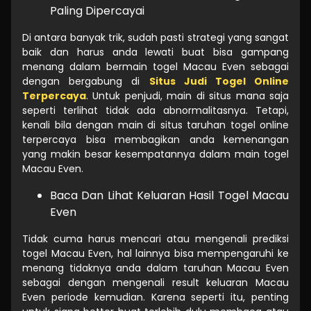
Paling Dipercayai
Di antara banyak trik, sudah pasti strategi yang sangat
baik dan harus anda lewati buat bisa gampang
menang dalam bermain togel Macau Even sebagai
dengan bergabung di
Situs Judi Togel Online
Terpercaya
. Untuk penjudi, main di situs mana saja
seperti terlihat tidak ada abnormalitasnya. Tetapi,
kenali bila dengan main di situs taruhan togel online
terpercaya bisa membagikan anda kemenangan
yang makin besar kesempatannya dalam main togel
Macau Even.
Baca Dan Lihat Keluaran Hasil Togel Macau
Even
Tidak cuma harus mencari atau mengenali prediksi
togel Macau Even, hal lainnya bisa mempengaruhi ke
menang tidaknya anda dalam taruhan Macau Even
sebagai dengan mengenali result keluaran Macau
Even periode kemudian. Karena seperti itu, penting