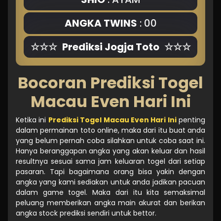
ANGKA TWINS
:
00
☆☆☆
Prediksi Jogja Toto
☆☆☆
Bocoran Prediksi Togel
Macau Even Hari Ini
Ketika ini
Prediksi Togel Macau Even Hari Ini
penting
dalam permainan toto online, maka dari itu buat anda
yang belum pernah coba silahkan untuk coba saat ini.
Hanya beranggapan angka yang akan keluar dan hasil
resultnya sesuai sama jam keluaran togel dari setiap
pasaran. Tapi bagaimana orang bisa yakin dengan
angka yang kami sediakan untuk anda jadikan pacuan
dalam game togel. Maka dari itu kita semaksimal
peluang memberikan angka main akurat dan berikan
angka stock prediksi sendiri untuk bettor.