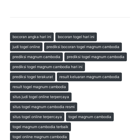
dibandingkan keluaran angka yang diundi dengan
memakai cara lama.
Tags :
bocoran angka hari ini
bocoran togel hari ini
judi togel online
prediksi bocoran togel magnum cambodia
prediksi magnum cambodia
prediksi togel magnum cambodia
prediksi togel magnum cambodia hari ini
prediksi togel terakurat
result keluaran magnum cambodia
result togel magnum cambodia
situs judi togel online terpercaya
situs togel magnum cambodia resmi
situs togel online terpercaya
togel magnum cambodia
togel magnum cambodia terbaik
togel online magnum cambodia