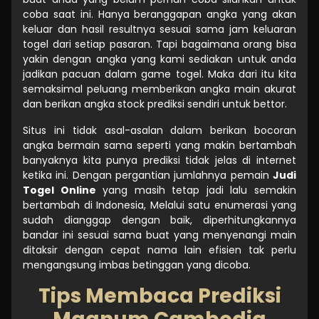
coba saat ini. Hanya beranggapan angka yang akan
keluar dan hasil resultnya sesuai sama jam keluaran
togel dari setiap pasaran. Tapi bagaimana orang bisa
yakin dengan angka yang kami sediakan untuk anda
jadikan pacuan dalam game togel. Maka dari itu kita
semaksimal peluang memberikan angka main akurat
dan berikan angka stock prediksi sendiri untuk bettor.
Situs ini tidak asal-asalan dalam berikan bocoran
angka bermain sama seperti yang makin bertambah
banyaknya kita punya prediksi tidak jelas di internet
ketika ini. Dengan pergantian jumlahnya pemain
Judi
Togel Online
yang masih tetap jadi lalu semakin
bertambah di Indonesia, Melalui satu enumerasi yang
sudah dianggap dengan baik, diperhitungkannya
bandar ini sesuai sama buat yang menyenangi main
ditaksir dengan cepat nama lain efisien tak perlu
mengangsung imbas betinggan yang dicoba.
Tips Membaca Prediksi