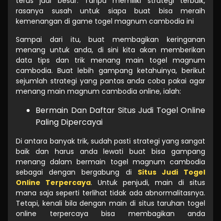
terus jadi besar. Tanpa memiliki strategi terbaik,
rasanya susah untuk siapa buat bisa meraih
kemenangan di game togel magnum cambodia ini
Sampai dari itu, buat membagikan keringanan
menang untuk anda, di sini kita akan memberikan
data tips dan trik menang main togel magnum
cambodia. Buat lebih gampang ketahuinya, berikut
sejumlah strategi yang pantas anda coba pakai agar
menang main magnum cambodia online, ialah:
Bermain Dan Daftar Situs Judi Togel Online
Paling Dipercayai
Di antara banyak trik, sudah pasti strategi yang sangat
baik dan harus anda lewati buat bisa gampang
menang dalam bermain togel magnum cambodia
sebagai dengan bergabung di
Situs Judi Togel
Online Terpercaya
. Untuk penjudi, main di situs
mana saja seperti terlihat tidak ada abnormalitasnya.
Tetapi, kenali bila dengan main di situs taruhan togel
online terpercaya bisa membagikan anda