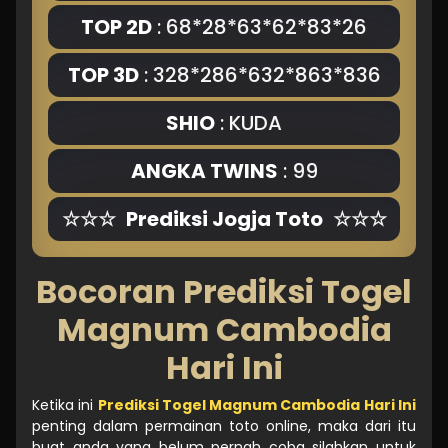
TOP 2D
:
68*28*63*62*83*26
TOP 3D
:
328*286*632*863*836
SHIO
:
KUDA
ANGKA TWINS
:
99
☆☆☆
Prediksi Jogja Toto
☆☆☆
Bocoran Prediksi Togel
Magnum Cambodia
Hari Ini
Ketika ini
Prediksi Togel Magnum Cambodia Hari Ini
penting dalam permainan toto online, maka dari itu
buat anda yang belum pernah coba silahkan untuk