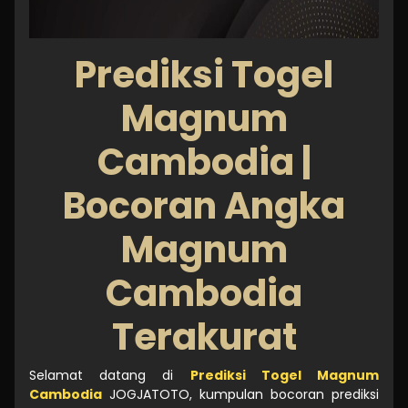
Prediksi Togel
Magnum
Cambodia |
Bocoran Angka
Magnum
Cambodia
Terakurat
Selamat datang di
Prediksi Togel Magnum
Cambodia
JOGJATOTO, kumpulan bocoran prediksi