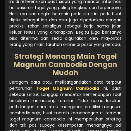
ini di referensikan buat siapa yang mencari informasi
hal pasaran togel yang paling lengkap dan terpercaya.
Hasil ramuan angka bermain pada situs ini perlu buat
dipikir sebagai ide dan bisa juga dipadankan dengan
prediksi rekan sekaligus sebagai kerja sama jalan
keluar result yang diharapkan. Begitu juga beritanya
bisa diterima dan sedia digunakan oleh mayoritas
orang yang main taruhan online di pasar yang berada.
Strategi Menang Main Togel
Magnum Cambodia Dengan
Mudah
Beragam cara atau melipatgandakan data terpaut
pertaruhan
Togel Magnum Cambodia
ini, pasti
sekedar untuk sanggup mencetak kemenangan saat
besoknya memasang taruhan. Tidak cuma lakukan
perhitungan cara atau mengenali prediksi magnum
cambodia saja, buat meraih kemenangan di taruhan
togel magnum cambodia ini memperlukan strategi
dan trik pas supaya kesempatan menangnya jadi