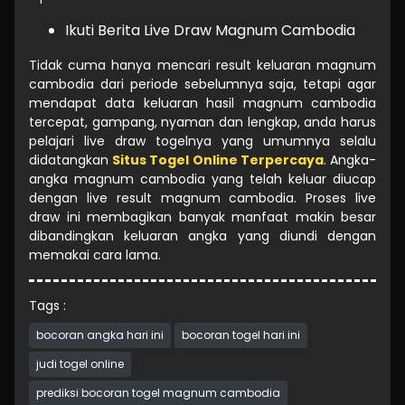
Ikuti Berita Live Draw Magnum Cambodia
Tidak cuma hanya mencari result keluaran magnum
cambodia dari periode sebelumnya saja, tetapi agar
mendapat data keluaran hasil magnum cambodia
tercepat, gampang, nyaman dan lengkap, anda harus
pelajari live draw togelnya yang umumnya selalu
didatangkan
Situs Togel Online Terpercaya
. Angka-
angka magnum cambodia yang telah keluar diucap
dengan live result magnum cambodia. Proses live
draw ini membagikan banyak manfaat makin besar
dibandingkan keluaran angka yang diundi dengan
memakai cara lama.
Tags :
bocoran angka hari ini
bocoran togel hari ini
judi togel online
prediksi bocoran togel magnum cambodia