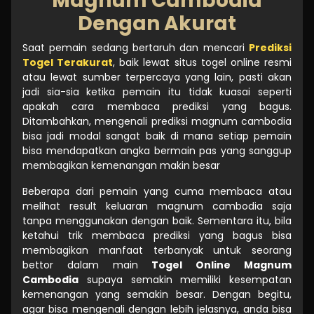
Magnum Cambodia
Dengan Akurat
Saat pemain sedang bertaruh dan mencari
Prediksi
Togel Terakurat
, baik lewat situs togel online resmi
atau lewat sumber terpercaya yang lain, pasti akan
jadi sia-sia ketika pemain itu tidak kuasai seperti
apakah cara membaca prediksi yang bagus.
Ditambahkan, mengenali prediksi magnum cambodia
bisa jadi modal sangat baik di mana setiap pemain
bisa mendapatkan angka bermain pas yang sanggup
membagikan kemenangan makin besar
Beberapa dari pemain yang cuma membaca atau
melihat result keluaran magnum cambodia saja
tanpa menggunakan dengan baik. Sementara itu, bila
ketahui trik membaca prediksi yang bagus bisa
membagikan manfaat terbanyak untuk seorang
bettor dalam main
Togel Online Magnum
Cambodia
supaya semakin memiliki kesempatan
kemenangan yang semakin besar. Dengan begitu,
agar bisa mengenali dengan lebih jelasnya, anda bisa