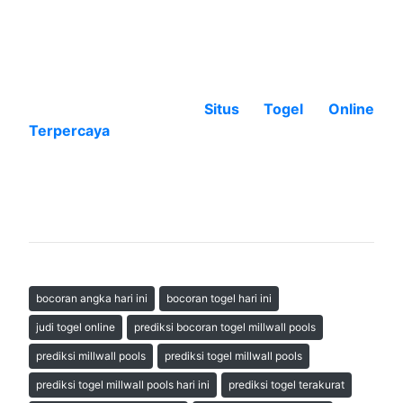
Tidak cuma hanya mencari result keluaran Millwall
Pools dari periode sebelumnya saja, tetapi agar
mendapat data keluaran hasil Millwall Pools
tercepat, gampang, nyaman dan lengkap, anda
harus pelajari live draw togelnya yang umumnya
selalu didatangkan
Situs Togel Online
Terpercaya
. Angka-angka Millwall Pools yang
telah keluar diucap dengan live result Millwall
Pools. Proses live draw ini membagikan banyak
manfaat makin besar dibandingkan keluaran
angka yang diundi dengan memakai cara lama.
Tags :
bocoran angka hari ini
bocoran togel hari ini
judi togel online
prediksi bocoran togel millwall pools
prediksi millwall pools
prediksi togel millwall pools
prediksi togel millwall pools hari ini
prediksi togel terakurat