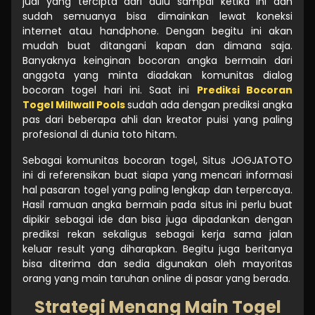
judi yang tercipta dari dulu sampai ketika ini dan
sudah semuanya bisa dimainkan lewat koneksi
internet atau handphone. Dengan begitu ini akan
mudah buat ditangani kapan dan dimana saja.
Banyaknya keinginan bocoran angka bermain dari
anggota yang minta diadakan komunitas dialog
bocoran togel hari ini. Saat ini
Prediksi Bocoran
Togel Millwall Pools
sudah ada dengan prediksi angka
pas dari beberapa ahli dan kreator puisi yang paling
profesional di dunia toto hitam.
Sebagai komunitas bocoran togel, Situs JOGJATOTO
ini di referensikan buat siapa yang mencari informasi
hal pasaran togel yang paling lengkap dan terpercaya.
Hasil ramuan angka bermain pada situs ini perlu buat
dipikir sebagai ide dan bisa juga dipadankan dengan
prediksi rekan sekaligus sebagai kerja sama jalan
keluar result yang diharapkan. Begitu juga beritanya
bisa diterima dan sedia digunakan oleh mayoritas
orang yang main taruhan online di pasar yang berada.
Strategi Menang Main Togel