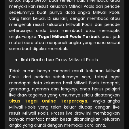
untuk siapa bettor buat terlebih dulu membaca atau
menyaksikan result keluaran Millwall Pools dari periode
sebelumnya buat punya data angka Millwall Pools
yang telah keluar. Di sisi lain, dengan membaca atau
mengenali result keluaran Millwall Pools dari periode
seterusnya, anda bisa membuat atau mencuplik
angka-angka
Togel Millwall Pools Terbaik
buat jadi
materi cara atau mengenali angka yang mana sesuai
sama buat dipakai menebak.
Ikuti Berita Live Draw Millwall Pools
Tidak cuma hanya mencari result keluaran Millwall
Pools dari periode sebelumnya saja, tetapi agar
mendapat data keluaran hasil Millwall Pools tercepat,
gampang, nyaman dan lengkap, anda harus pelajari
live draw togelnya yang umumnya selalu didatangkan
Situs Togel Online Terpercaya
. Angka-angka
Millwall Pools yang telah keluar diucap dengan live
result Millwall Pools. Proses live draw ini membagikan
banyak manfaat makin besar dibandingkan keluaran
angka yang diundi dengan memakai cara lama.