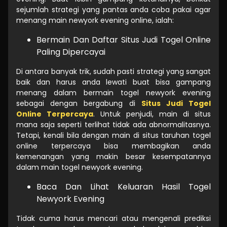
sejumlah strategi yang pantas anda coba pakai agar
menang main newyork evening online, ialah:
Bermain Dan Daftar Situs Judi Togel Online
Paling Dipercayai
Di antara banyak trik, sudah pasti strategi yang sangat
baik dan harus anda lewati buat bisa gampang
menang dalam bermain togel newyork evening
sebagai dengan bergabung di
Situs Judi Togel
Online Terpercaya
. Untuk penjudi, main di situs
mana saja seperti terlihat tidak ada abnormalitasnya.
Tetapi, kenali bila dengan main di situs taruhan togel
online terpercaya bisa membagikan anda
kemenangan yang makin besar kesempatannya
dalam main togel newyork evening.
Baca Dan Lihat Keluaran Hasil Togel
Newyork Evening
Tidak cuma harus mencari atau mengenali prediksi