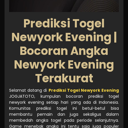
Prediksi Togel
Newyork Evening |
Bocoran Angka
Newyork Evening
Terakurat
Selamat datang di
Prediksi Togel Newyork Evening
JOGJATOTO, kumpulan bocoran prediksi togel
newyork evening setiap hari yang ada di Indonesia.
Komunitas prediksi togel ini betul-betul bisa
membantu pemain dan juga sekaligus dalam
membedah angka togel pada periode selanjutnya.
Game menebak angka ini tentu saja juga populer