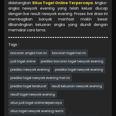
didatangkan
Situs Togel Online Terpercaya
. Angka-
angka newyork evening yang telah keluar diucap
dengan live result newyork evening. Proses live draw ini
membagikan banyak manfaat makin besar
dibandingkan keluaran angka yang diundi dengan
memakai cara lama.
Tags :
bocoran angka hari ini
bocoran togel hari ini
judi togel online
prediksi bocoran togel newyork evening
prediksi newyork evening
prediksi togel newyork evening
prediksi togel newyork evening hari ini
prediksi togel terakurat
result keluaran newyork evening
result togel newyork evening
situs judi togel online terpercaya
situs togel newyork evening resmi