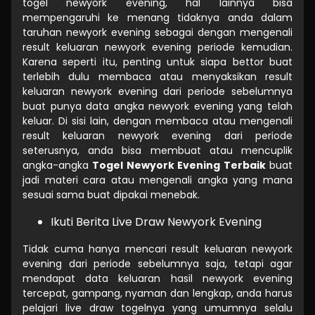
togel newyork evening, hal lainnya bisa
mempengaruhi ke menang tidaknya anda dalam
taruhan newyork evening sebagai dengan mengenali
result keluaran newyork evening periode kemudian.
Karena seperti itu, penting untuk siapa bettor buat
terlebih dulu membaca atau menyaksikan result
keluaran newyork evening dari periode sebelumnya
buat punya data angka newyork evening yang telah
keluar. Di sisi lain, dengan membaca atau mengenali
result keluaran newyork evening dari periode
seterusnya, anda bisa membuat atau mencuplik
angka-angka
Togel Newyork Evening Terbaik
buat
jadi materi cara atau mengenali angka yang mana
sesuai sama buat dipakai menebak.
Ikuti Berita Live Draw Newyork Evening
Tidak cuma hanya mencari result keluaran newyork
evening dari periode sebelumnya saja, tetapi agar
mendapat data keluaran hasil newyork evening
tercepat, gampang, nyaman dan lengkap, anda harus
pelajari live draw togelnya yang umumnya selalu