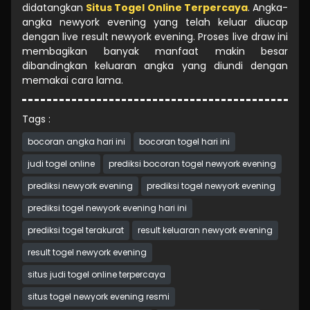
didatangkan
Situs Togel Online Terpercaya
. Angka-
angka newyork evening yang telah keluar diucap
dengan live result newyork evening. Proses live draw ini
membagikan banyak manfaat makin besar
dibandingkan keluaran angka yang diundi dengan
memakai cara lama.
Tags :
bocoran angka hari ini
bocoran togel hari ini
judi togel online
prediksi bocoran togel newyork evening
prediksi newyork evening
prediksi togel newyork evening
prediksi togel newyork evening hari ini
prediksi togel terakurat
result keluaran newyork evening
result togel newyork evening
situs judi togel online terpercaya
situs togel newyork evening resmi