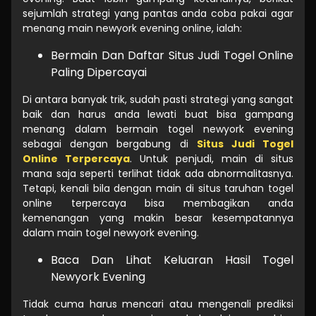
sejumlah strategi yang pantas anda coba pakai agar
menang main newyork evening online, ialah:
Bermain Dan Daftar Situs Judi Togel Online
Paling Dipercayai
Di antara banyak trik, sudah pasti strategi yang sangat
baik dan harus anda lewati buat bisa gampang
menang dalam bermain togel newyork evening
sebagai dengan bergabung di
Situs Judi Togel
Online Terpercaya
. Untuk penjudi, main di situs
mana saja seperti terlihat tidak ada abnormalitasnya.
Tetapi, kenali bila dengan main di situs taruhan togel
online terpercaya bisa membagikan anda
kemenangan yang makin besar kesempatannya
dalam main togel newyork evening.
Baca Dan Lihat Keluaran Hasil Togel
Newyork Evening
Tidak cuma harus mencari atau mengenali prediksi