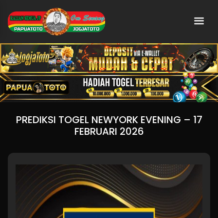
PREDIKSI TOGEL NEWYORK EVENING – 17
FEBRUARI 2026