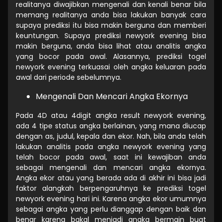
realitanya diwajibkan mengenali dan kenali benar bila
memang realitanya anda bisa lakukan banyak cara
supaya prediksi itu bisa makin berguna dan memberi
keuntungan. Supaya prediksi newyork evening bisa
makin berguna, anda bisa lihat atau analitis angka
yang bocor pada awal. Alasannya, prediksi togel
newyork evening terkuasai oleh angka keluaran pada
awal dari periode sebelumnya.
Mengenali Dan Mencari Angka Ekornya
Pada 4D atau 4digit angka result newyork evening,
ada 4 tipe status angka berlainan, yang mana diucap
dengan as, judul, kepala dan ekor. Nah, bila anda telah
lakukan analitis pada angka newyork evening yang
telah bocor pada awal, saat ini kewajiban anda
sebagai mengenali dan mencari angka ekornya.
Angka ekor atau yang berada ada di akhir ini bisa jadi
faktor alangkah berpengaruhnya ke prediksi togel
newyork evening hari ini. Karena angka ekor umumnya
sebagai angka yang perlu dianggap dengan baik dan
benar karena bakal menjadi angka bermain buat