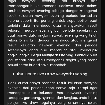
togel newyork evening, hal lainnya bisa
mempengaruhi ke menang tidaknya anda dalam
taruhan newyork evening sebagai dengan mengenali
result keluaran newyork evening periode kemudian.
Karena seperti itu, penting untuk siapa bettor buat
terlebih dulu membaca atau menyaksikan result
keluaran newyork evening dari periode sebelumnya
buat punya data angka newyork evening yang telah
keluar. Di sisi lain, dengan membaca atau mengenali
result keluaran newyork evening dari periode
seterusnya, anda bisa membuat atau mencuplik
angka-angka
Togel Newyork Evening Terbaik
buat
jadi materi cara atau mengenali angka yang mana
sesuai sama buat dipakai menebak.
Ikuti Berita Live Draw Newyork Evening
Tidak cuma hanya mencari result keluaran newyork
evening dari periode sebelumnya saja, tetapi agar
mendapat data keluaran hasil newyork evening
tercepat, gampang, nyaman dan lengkap, anda harus
pelajari live draw togelnya yang umumnya selalu