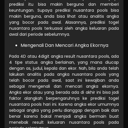
prediksi itu bisa makin berguna dan memberi
keuntungan. Supaya prediksi nusantara pools bisa
makin berguna, anda bisa lihat atau analitis angka
yang bocor pada awal. Alasannya, prediksi togel
nusantara pools terkuasai oleh angka keluaran pada
awal dari periode sebelumnya.
Mengenali Dan Mencari Angka Ekornya
Pada 4D atau 4digit angka result nusantara pools, ada
4 tipe status angka berlainan, yang mana diucap
dengan as, judul, kepala dan ekor. Nah, bila anda telah
lakukan analitis pada angka nusantara pools yang
telah bocor pada awal, saat ini kewajiban anda
sebagai mengenali dan mencari angka ekornya.
Angka ekor atau yang berada ada di akhir ini bisa jadi
faktor alangkah berpengaruhnya ke prediksi togel
nusantara pools hari ini. Karena angka ekor umumnya
sebagai angka yang perlu dianggap dengan baik dan
benar karena bakal menjadi angka bermain buat
menebak result keluaran nusantara pools pada