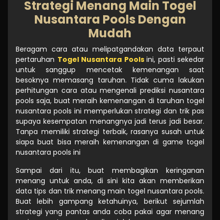
Strategi Menang Main Togel
Nusantara Pools Dengan
Mudah
Beragam cara atau melipatgandakan data terpaut
pertaruhan
Togel Nusantara Pools
ini, pasti sekedar
untuk sanggup mencetak kemenangan saat
besoknya memasang taruhan. Tidak cuma lakukan
perhitungan cara atau mengenali prediksi nusantara
pools saja, buat meraih kemenangan di taruhan togel
nusantara pools ini memperlukan strategi dan trik pas
supaya kesempatan menangnya jadi terus jadi besar.
Tanpa memiliki strategi terbaik, rasanya susah untuk
siapa buat bisa meraih kemenangan di game togel
nusantara pools ini
Sampai dari itu, buat membagikan keringanan
menang untuk anda, di sini kita akan memberikan
data tips dan trik menang main togel nusantara pools.
Buat lebih gampang ketahuinya, berikut sejumlah
strategi yang pantas anda coba pakai agar menang