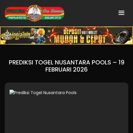
PREDIKSI TOGEL NUSANTARA POOLS – 19
FEBRUARI 2026