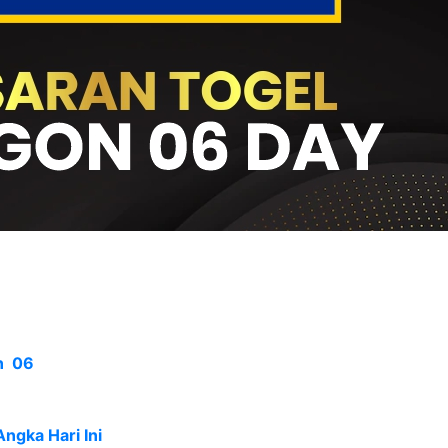
 Oregon 06 | Bocoran 
Terakurat
n 06
JOGJATOTO, kumpulan bocoran prediksi togel orego
bisa membantu pemain dan juga sekaligus dalam membedah 
er untuk beberapa pemain togel online dengan arah me
ngka Hari Ini
yang bisa menghasilkan angka terbaik yang di