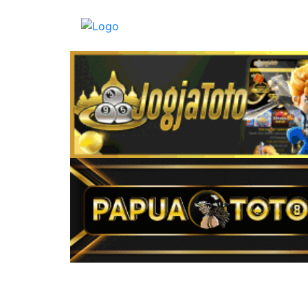
PREDIKS