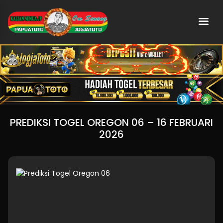
PREDIKSI TOGEL OREGON 06 – 16 FEBRUARI
2026