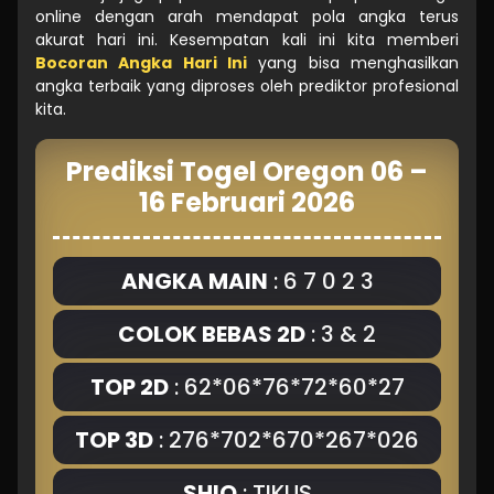
online dengan arah mendapat pola angka terus
akurat hari ini. Kesempatan kali ini kita memberi
Bocoran Angka Hari Ini
yang bisa menghasilkan
angka terbaik yang diproses oleh prediktor profesional
kita.
Prediksi Togel Oregon 06 –
16 Februari 2026
ANGKA MAIN
:
6 7 0 2 3
COLOK BEBAS 2D
:
3 & 2
TOP 2D
:
62*06*76*72*60*27
TOP 3D
:
276*702*670*267*026
SHIO
:
TIKUS