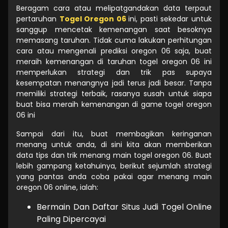
Beragam cara atau melipatgandakan data terpaut
pertaruhan
Togel Oregon 06
ini, pasti sekedar untuk
sanggup mencetak kemenangan saat besoknya
memasang taruhan. Tidak cuma lakukan perhitungan
cara atau mengenali prediksi oregon 06 saja, buat
meraih kemenangan di taruhan togel oregon 06 ini
memperlukan strategi dan trik pas supaya
kesempatan menangnya jadi terus jadi besar. Tanpa
memiliki strategi terbaik, rasanya susah untuk siapa
buat bisa meraih kemenangan di game togel oregon
06 ini
Sampai dari itu, buat membagikan keringanan
menang untuk anda, di sini kita akan memberikan
data tips dan trik menang main togel oregon 06. Buat
lebih gampang ketahuinya, berikut sejumlah strategi
yang pantas anda coba pakai agar menang main
oregon 06 online, ialah:
Bermain Dan Daftar Situs Judi Togel Online
Paling Dipercayai