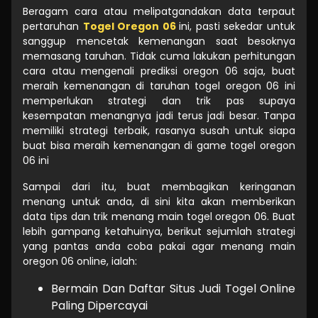
Beragam cara atau melipatgandakan data terpaut
pertaruhan
Togel Oregon 06
ini, pasti sekedar untuk
sanggup mencetak kemenangan saat besoknya
memasang taruhan. Tidak cuma lakukan perhitungan
cara atau mengenali prediksi oregon 06 saja, buat
meraih kemenangan di taruhan togel oregon 06 ini
memperlukan strategi dan trik pas supaya
kesempatan menangnya jadi terus jadi besar. Tanpa
memiliki strategi terbaik, rasanya susah untuk siapa
buat bisa meraih kemenangan di game togel oregon
06 ini
Sampai dari itu, buat membagikan keringanan
menang untuk anda, di sini kita akan memberikan
data tips dan trik menang main togel oregon 06. Buat
lebih gampang ketahuinya, berikut sejumlah strategi
yang pantas anda coba pakai agar menang main
oregon 06 online, ialah:
Bermain Dan Daftar Situs Judi Togel Online
Paling Dipercayai