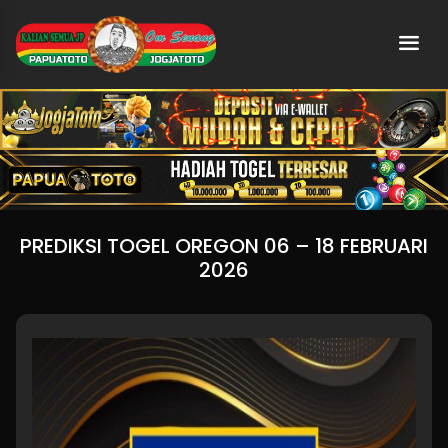
PREDIKSI TOGEL OREGON 06 – 18 FEBRUARI
2026