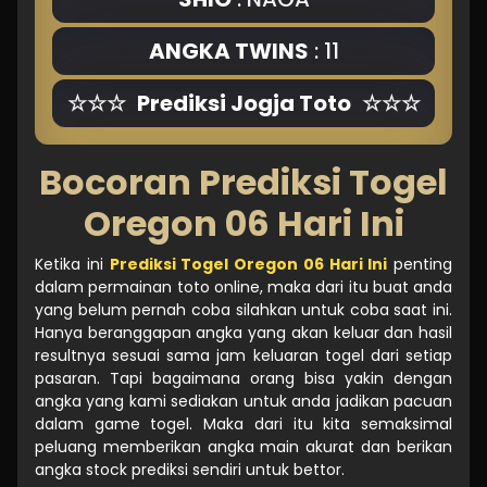
ANGKA TWINS
:
11
☆☆☆
Prediksi Jogja Toto
☆☆☆
Bocoran Prediksi Togel
Oregon 06 Hari Ini
Ketika ini
Prediksi Togel Oregon 06 Hari Ini
penting
dalam permainan toto online, maka dari itu buat anda
yang belum pernah coba silahkan untuk coba saat ini.
Hanya beranggapan angka yang akan keluar dan hasil
resultnya sesuai sama jam keluaran togel dari setiap
pasaran. Tapi bagaimana orang bisa yakin dengan
angka yang kami sediakan untuk anda jadikan pacuan
dalam game togel. Maka dari itu kita semaksimal
peluang memberikan angka main akurat dan berikan
angka stock prediksi sendiri untuk bettor.