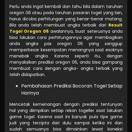
Perlu anda ingat kembali dan tahu bila dalam taruhan
oregon 06 atau pada taruhan pasaran togel yang lain,
harus dicoba perhitungan yang benar-benar matang.
Bila anda telah membuat angka terbaik dari
Result
Togel Oregon 06
awalannya, buat seterusnya anda
bisa lakukan cara perhitungannya agar membagikan
anda angka pas oregon 06 yang sanggup
memperbesar kesempatan menangnya saat esoknya
menebak angka. Karena seperti itu, dengan
menyaksikan prediksi oregon 06, anda bisa gampang
membuat cara dengan angka- angka terbaik yang
telah didapatkan.
Pembahasan Prediksi Bocoran Togel Setiap
Harinya
Mencetak kemenangan dengan prediksi tentunyan
hal yang diimpikan setiap rekan togeller saat lakukan
game togel. Karena saat ini banyak pula tipe game
judi yang tercipta dari dulu sampai ketika ini dan
sudah semuanya bisa dimainkan lewat koneksi