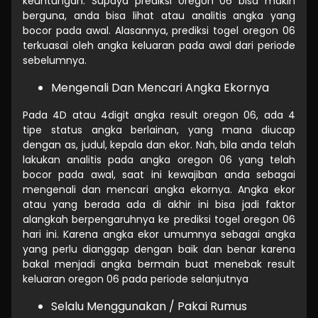
keuntungan. Supaya prediksi oregon 06 bisa makin
berguna, anda bisa lihat atau analitis angka yang
bocor pada awal. Alasannya, prediksi togel oregon 06
terkuasai oleh angka keluaran pada awal dari periode
sebelumnya.
Mengenali Dan Mencari Angka Ekornya
Pada 4D atau 4digit angka result oregon 06, ada 4
tipe status angka berlainan, yang mana diucap
dengan as, judul, kepala dan ekor. Nah, bila anda telah
lakukan analitis pada angka oregon 06 yang telah
bocor pada awal, saat ini kewajiban anda sebagai
mengenali dan mencari angka ekornya. Angka ekor
atau yang berada ada di akhir ini bisa jadi faktor
alangkah berpengaruhnya ke prediksi togel oregon 06
hari ini. Karena angka ekor umumnya sebagai angka
yang perlu dianggap dengan baik dan benar karena
bakal menjadi angka bermain buat menebak result
keluaran oregon 06 pada periode selanjutnya
Selalu Menggunakan / Pakai Rumus